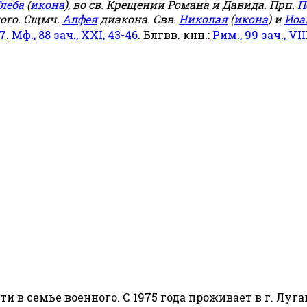
леба
(
икона
), во св. Крещении Романа и Давида. Прп.
П
ого. Сщмч.
Алфея
диакона. Свв.
Николая
(
икона
) и
Иоа
7.
Мф., 88 зач., XXI, 43-46.
Блгвв. кнн.:
Рим., 99 зач., VIII
сти в семье военного. С 1975 года проживает в г. Луга