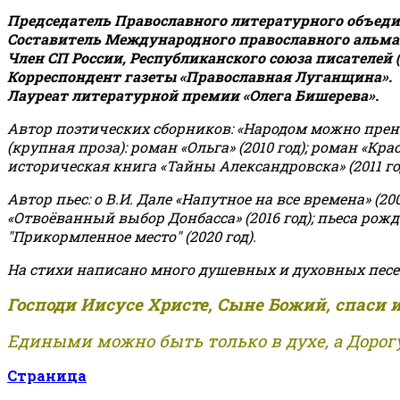
Председатель Православного литературного объедин
Составитель Международного православного альман
Член СП России, Республиканского союза писателей 
Корреспондент газеты «Православная Луганщина»
.
Лауреат литературной премии «Олега Бишерева».
Автор поэтических сборников: «Народом можно пренебре
(крупная проза): роман «Ольга» (2010 год); роман «Кр
историческая книга «Тайны Александровска» (2011 год);
Автор пьес: о В.И. Дале «Напутное на все времена» (200
«Отвоёванный выбор Донбасса» (2016 год); пьеса рожде
"Прикормленное место" (2020 год).
На стихи написано много душевных и духовных песе
Господи Иисусе Христе, Сыне Божий, спаси 
Едиными можно быть только в духе, а Дорогу
Страница