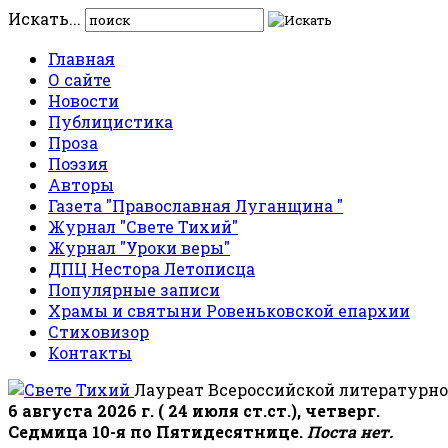
Искать...
Главная
О сайте
Новости
Публицистика
Проза
Поэзия
Авторы
Газета "Православная Луганщина "
Журнал "Свете Тихий"
Журнал "Уроки веры"
ДПЦ Нестора Летописца
Популярные записи
Храмы и святыни Ровеньковской епархии
Стиховизор
Контакты
Лауреат Всероссийской литературно
6 августа 2026 г. ( 24 июля ст.ст.), четверг.
Седмица 10-я по Пятидесятнице.
Поста нет.