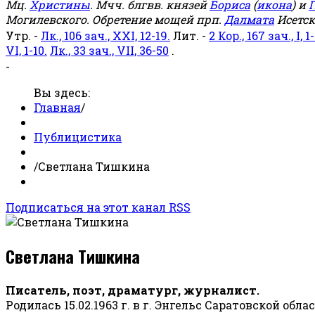
Мц.
Христины
. Мчч. блгвв. князей
Бориса
(
икона
) и
Г
Могилевского. Обретение мощей прп.
Далмата
Исетск
Утр. -
Лк., 106 зач., XXI, 12-19.
Лит. -
2 Кор., 167 зач., I, 1-
VI, 1-10.
Лк., 33 зач., VII, 36-50
.
-
Вы здесь:
Главная
/
Публицистика
/
Светлана Тишкина
Подписаться на этот канал RSS
Светлана Тишкина
Писатель, поэт, драматург, журналист.
Родилась 15.02.1963 г. в г. Энгельс Саратовской обла