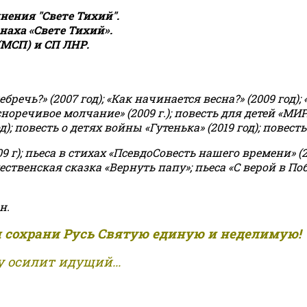
ения "Свете Тихий".
аха «Свете Тихий».
(МСП) и СП ЛНР.
чь?» (2007 год); «Как начинается весна?» (2009 год); 
асноречивое молчание» (2009 г.); повесть для детей «МИ
 повесть о детях войны «Гутенька» (2019 год); повесть 
9 г); пьеса в стихах «ПсевдоСовесть нашего времени» (201
ственская сказка «Вернуть папу»; пьеса «С верой в Поб
н.
и сохрани Русь Святую единую и неделимую!
 осилит идущий...