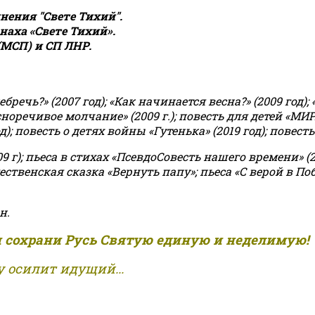
ения "Свете Тихий".
аха «Свете Тихий».
(МСП) и СП ЛНР.
чь?» (2007 год); «Как начинается весна?» (2009 год); 
асноречивое молчание» (2009 г.); повесть для детей «МИ
 повесть о детях войны «Гутенька» (2019 год); повесть 
9 г); пьеса в стихах «ПсевдоСовесть нашего времени» (201
ственская сказка «Вернуть папу»; пьеса «С верой в Поб
н.
и сохрани Русь Святую единую и неделимую!
 осилит идущий...