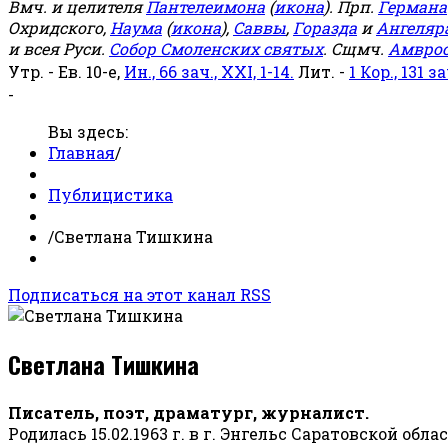
Вмч. и целителя
Пантелеимона
(
икона
). Прп.
Германа
Охридского,
Наума
(
икона
),
Саввы
,
Горазда
и
Ангеляр
и всея Руси.
Собор Смоленских святых
. Сщмч.
Амвро
Утр. - Ев. 10-е,
Ин., 66 зач., XXI, 1-14.
Лит. -
1 Кор., 131 за
-
Вы здесь:
Главная
/
Публицистика
/
Светлана Тишкина
Подписаться на этот канал RSS
Светлана Тишкина
Писатель, поэт, драматург, журналист.
Родилась 15.02.1963 г. в г. Энгельс Саратовской обла