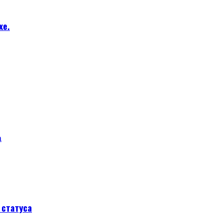
хе.
а
статуса