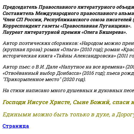
Председатель Православного литературного объедин
Составитель Международного православного альман
Член СП России, Республиканского союза писателей 
Корреспондент газеты «Православная Луганщина»
.
Лауреат литературной премии «Олега Бишерева».
Автор поэтических сборников: «Народом можно пренебре
(крупная проза): роман «Ольга» (2010 год); роман «Кр
историческая книга «Тайны Александровска» (2011 год);
Автор пьес: о В.И. Дале «Напутное на все времена» (200
«Отвоёванный выбор Донбасса» (2016 год); пьеса рожде
"Прикормленное место" (2020 год).
На стихи написано много душевных и духовных песе
Господи Иисусе Христе, Сыне Божий, спаси 
Едиными можно быть только в духе, а Дорогу
Страница