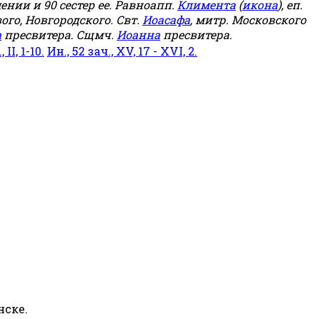
мении и 90 сестер ее. Равноапп.
Климента
(
икона
), еп.
ого, Новгородского. Свт.
Иоасафа
, митр. Московского
а
пресвитера. Сщмч.
Иоанна
пресвитера.
 II, 1-10.
Ин., 52 зач., XV, 17 - XVI, 2.
нске.