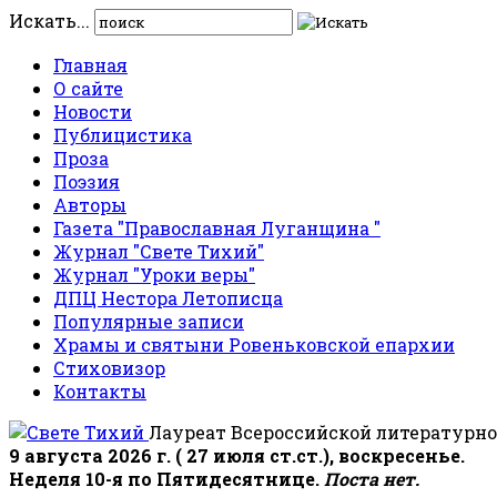
Искать...
Главная
О сайте
Новости
Публицистика
Проза
Поэзия
Авторы
Газета "Православная Луганщина "
Журнал "Свете Тихий"
Журнал "Уроки веры"
ДПЦ Нестора Летописца
Популярные записи
Храмы и святыни Ровеньковской епархии
Стиховизор
Контакты
Лауреат Всероссийской литературно
9 августа 2026 г. ( 27 июля ст.ст.), воскресенье.
Неделя 10-я по Пятидесятнице.
Поста нет.