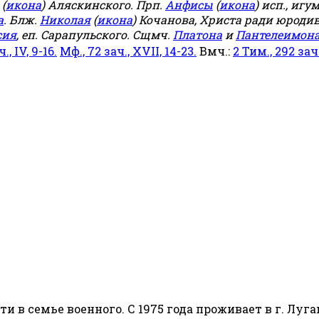
(
икона
) Аляскинского. Прп.
Анфисы
(
икона
) исп., игу
а
. Блж.
Николая
(
икона
) Кочанова, Христа ради юродив
сия
, еп. Сарапульского. Сщмч.
Платона
и
Пантелеимон
ч., IV, 9-16.
Мф., 72 зач., XVII, 14-23.
Вмч.:
2 Тим., 292 зач.,
сти в семье военного. С 1975 года проживает в г. Луга