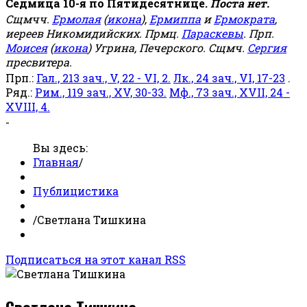
Седмица 10-я по Пятидесятнице.
Поста нет.
Сщмчч.
Ермолая
(
икона
),
Ермиппа
и
Ермократа
,
иереев Никомидийских. Прмц.
Параскевы
. Прп.
Моисея
(
икона
) Угрина, Печерского. Сщмч.
Сергия
пресвитера.
Прп.:
Гал., 213 зач., V, 22 - VI, 2.
Лк., 24 зач., VI, 17-23
.
Ряд.:
Рим., 119 зач., XV, 30-33.
Мф., 73 зач., XVII, 24 -
XVIII, 4.
-
Вы здесь:
Главная
/
Публицистика
/
Светлана Тишкина
Подписаться на этот канал RSS
Светлана Тишкина