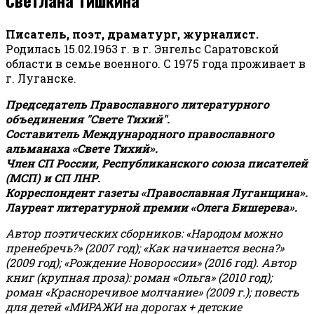
Писатель, поэт, драматург, журналист.
Родилась 15.02.1963 г. в г. Энгельс Саратовской
области в семье военного. С 1975 года проживает в
г. Луганске.
Председатель Православного литературного
объединения "Свете Тихий".
Составитель Международного православного
альманаха «Свете Тихий».
Член СП России, Республиканского союза писателей
(МСП) и СП ЛНР.
Корреспондент газеты «Православная Луганщина»
.
Лауреат литературной премии «Олега Бишерева».
Автор поэтических сборников: «Народом можно
пренебречь?» (2007 год); «Как начинается весна?»
(2009 год); «Рождение Новороссии» (2016 год).
Автор
книг (крупная проза): роман «Ольга» (2010 год);
роман «Красноречивое молчание» (2009 г.); повесть
для детей «МИРАЖИ на дорогах + детские