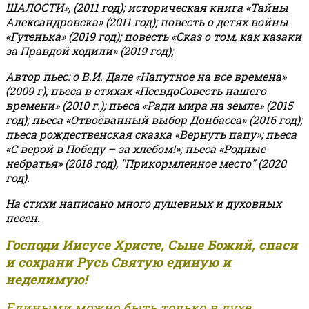
ШАЛОСТИ», (2011 год); историческая книга «Тайны
Александровска» (2011 год); повесть о детях войны
«Гутенька» (2019 год); повесть «Сказ о том, как казаки
за Правдой ходили» (2019 год);
Автор пьес: о В.И. Дале «Напутное на все времена»
(2009 г); пьеса в стихах «ПсевдоСовесть нашего
времени» (2010 г.); пьеса «Ради мира на земле» (2015
год); пьеса «Отвоёванный выбор Донбасса» (2016 год);
пьеса рождественская сказка «Вернуть папу»; пьеса
«С верой в Победу – за хлебом!»
;
пьеса «Родные
небратья» (2018 год), "Прикормленное место" (2020
год).
На стихи написано много душевных и духовных
песен.
Господи Иисусе Христе, Сыне Божий, спаси
и сохрани Русь Святую единую и
неделимую!
Едиными можно быть только в духе,