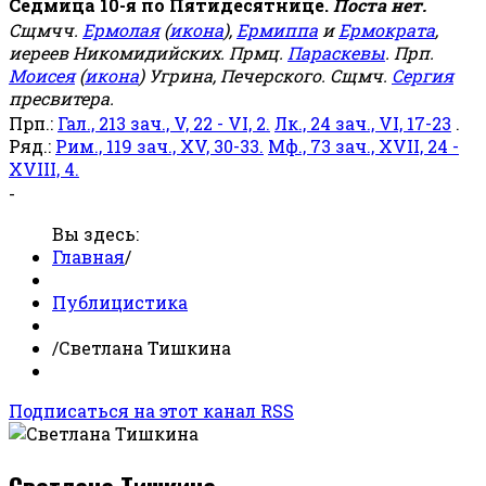
Седмица 10-я по Пятидесятнице.
Поста нет.
Сщмчч.
Ермолая
(
икона
),
Ермиппа
и
Ермократа
,
иереев Никомидийских. Прмц.
Параскевы
. Прп.
Моисея
(
икона
) Угрина, Печерского. Сщмч.
Сергия
пресвитера.
Прп.:
Гал., 213 зач., V, 22 - VI, 2.
Лк., 24 зач., VI, 17-23
.
Ряд.:
Рим., 119 зач., XV, 30-33.
Мф., 73 зач., XVII, 24 -
XVIII, 4.
-
Вы здесь:
Главная
/
Публицистика
/
Светлана Тишкина
Подписаться на этот канал RSS
Светлана Тишкина