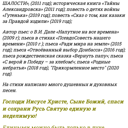
ШАЛОСТИ», (2011 год); историческая книга «Тайны
Александровска» (2011 год); повесть о детях войны
«Гутенька» (2019 год); повесть «Сказ о том, как казаки
за Правдой ходили» (2019 год);
Автор пьес: о В.И. Дале «Напутное на все времена»
(2009 г); пьеса в стихах «ПсевдоСовесть нашего
времени» (2010 г.); пьеса «Ради мира на земле» (2015
год); пьеса «Отвоёванный выбор Донбасса» (2016 год);
пьеса рождественская сказка «Вернуть папу»; пьеса
«С верой в Победу – за хлебом!»
;
пьеса «Родные
небратья» (2018 год), "Прикормленное место" (2020
год).
На стихи написано много душевных и духовных
песен.
Господи Иисусе Христе, Сыне Божий, спаси
и сохрани Русь Святую единую и
неделимую!
Едиными можно быть только в духе,