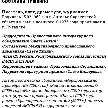
Писатель, поэт, драматург, журналист.
Родилась 15.02.1963 г. в г. Энгельс Саратовской
области в семье военного. С 1975 года проживает в
г. Луганске.
Председатель Православного литературного
объединения "Свете Тихий".
Составитель Международного православного
альманаха «Свете Тихий».
Член СП России, Республиканского союза писателей
(МСП) и СП ЛНР.
Корреспондент газеты «Православная Луганщина»
.
Лауреат литературной премии «Олега Бишерева».
Автор поэтических сборников: «Народом можно
пренебречь?» (2007 год); «Как начинается весна?»
(2009 год); «Рождение Новороссии» (2016 год).
Автор
книг (крупная проза): роман «Ольга» (2010 год);
роман «Красноречивое молчание» (2009 г.); повесть
для детей «МИРАЖИ на дорогах + детские