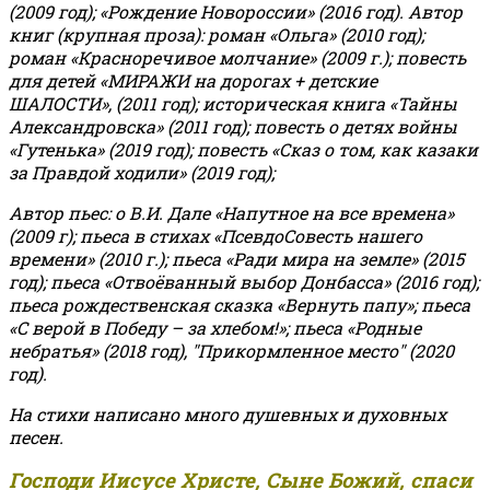
(2009 год); «Рождение Новороссии» (2016 год).
Автор
книг (крупная проза): роман «Ольга» (2010 год);
роман «Красноречивое молчание» (2009 г.); повесть
для детей «МИРАЖИ на дорогах + детские
ШАЛОСТИ», (2011 год); историческая книга «Тайны
Александровска» (2011 год); повесть о детях войны
«Гутенька» (2019 год); повесть «Сказ о том, как казаки
за Правдой ходили» (2019 год);
Автор пьес: о В.И. Дале «Напутное на все времена»
(2009 г); пьеса в стихах «ПсевдоСовесть нашего
времени» (2010 г.); пьеса «Ради мира на земле» (2015
год); пьеса «Отвоёванный выбор Донбасса» (2016 год);
пьеса рождественская сказка «Вернуть папу»; пьеса
«С верой в Победу – за хлебом!»
;
пьеса «Родные
небратья» (2018 год), "Прикормленное место" (2020
год).
На стихи написано много душевных и духовных
песен.
Господи Иисусе Христе, Сыне Божий, спаси