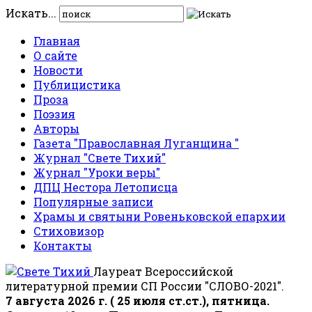
Искать...
Главная
О сайте
Новости
Публицистика
Проза
Поэзия
Авторы
Газета "Православная Луганщина "
Журнал "Свете Тихий"
Журнал "Уроки веры"
ДПЦ Нестора Летописца
Популярные записи
Храмы и святыни Ровеньковской епархии
Стиховизор
Контакты
Лауреат Всероссийской
литературной премии СП России "СЛОВО-2021".
7 августа 2026 г. ( 25 июля ст.ст.), пятница.