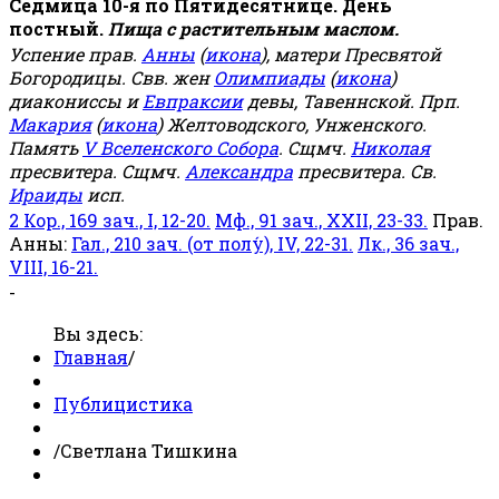
Седмица 10-я по Пятидесятнице. День
постный.
Пища с растительным маслом.
Успение прав.
Анны
(
икона
), матери Пресвятой
Богородицы. Свв. жен
Олимпиады
(
икона
)
диакониссы и
Евпраксии
девы, Тавеннской. Прп.
Макария
(
икона
) Желтоводского, Унженского.
Память
V Вселенского Собора
. Сщмч.
Николая
пресвитера. Сщмч.
Александра
пресвитера. Св.
Ираиды
исп.
2 Кор., 169 зач., I, 12-20.
Мф., 91 зач., XXII, 23-33.
Прав.
Анны:
Гал., 210 зач. (от полу́), IV, 22-31.
Лк., 36 зач.,
VIII, 16-21.
-
Вы здесь:
Главная
/
Публицистика
/
Светлана Тишкина