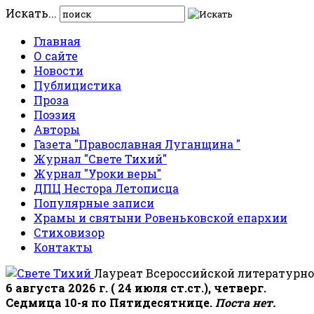
Искать...
Главная
О сайте
Новости
Публицистика
Проза
Поэзия
Авторы
Газета "Православная Луганщина "
Журнал "Свете Тихий"
Журнал "Уроки веры"
ДПЦ Нестора Летописца
Популярные записи
Храмы и святыни Ровеньковской епархии
Стиховизор
Контакты
Лауреат Всероссийской литературно
6 августа 2026 г. ( 24 июля ст.ст.), четверг.
Седмица 10-я по Пятидесятнице.
Поста нет.