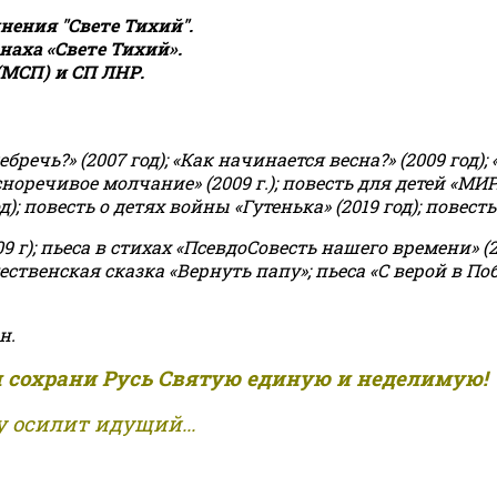
ения "Свете Тихий".
аха «Свете Тихий».
(МСП) и СП ЛНР.
чь?» (2007 год); «Как начинается весна?» (2009 год); 
асноречивое молчание» (2009 г.); повесть для детей «МИ
 повесть о детях войны «Гутенька» (2019 год); повесть 
9 г); пьеса в стихах «ПсевдоСовесть нашего времени» (201
ственская сказка «Вернуть папу»; пьеса «С верой в Поб
н.
и сохрани Русь Святую единую и неделимую!
 осилит идущий...