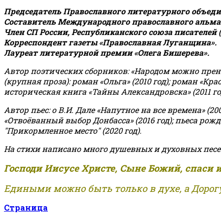
Председатель Православного литературного объедин
Составитель Международного православного альман
Член СП России, Республиканского союза писателей 
Корреспондент газеты «Православная Луганщина»
.
Лауреат литературной премии «Олега Бишерева».
Автор поэтических сборников: «Народом можно пренебре
(крупная проза): роман «Ольга» (2010 год); роман «Кр
историческая книга «Тайны Александровска» (2011 год);
Автор пьес: о В.И. Дале «Напутное на все времена» (200
«Отвоёванный выбор Донбасса» (2016 год); пьеса рожде
"Прикормленное место" (2020 год).
На стихи написано много душевных и духовных песе
Господи Иисусе Христе, Сыне Божий, спаси 
Едиными можно быть только в духе, а Дорогу
Страница