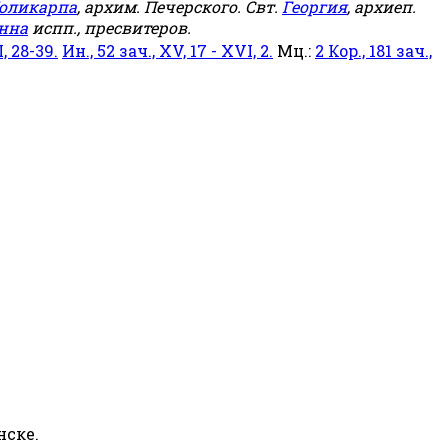
оликарпа
, архим. Печерского. Свт.
Георгия
, архиеп.
нна
испп., пресвитеров.
, 28-39.
Ин., 52 зач., XV, 17 - XVI, 2.
Мц.:
2 Кор., 181 зач.,
нске.