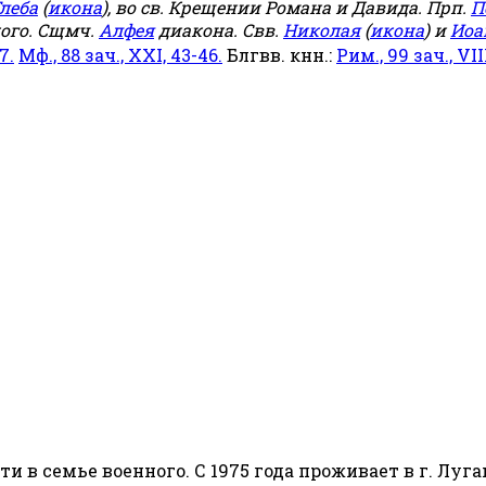
леба
(
икона
), во св. Крещении Романа и Давида. Прп.
П
ого. Сщмч.
Алфея
диакона. Свв.
Николая
(
икона
) и
Иоа
7.
Мф., 88 зач., XXI, 43-46.
Блгвв. кнн.:
Рим., 99 зач., VIII
сти в семье военного. С 1975 года проживает в г. Луга