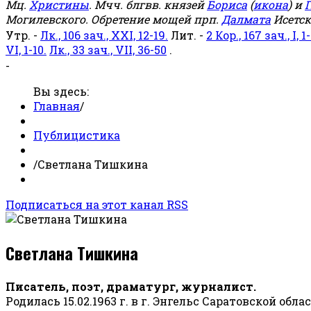
Мц.
Христины
. Мчч. блгвв. князей
Бориса
(
икона
) и
Г
Могилевского. Обретение мощей прп.
Далмата
Исетск
Утр. -
Лк., 106 зач., XXI, 12-19.
Лит. -
2 Кор., 167 зач., I, 1-
VI, 1-10.
Лк., 33 зач., VII, 36-50
.
-
Вы здесь:
Главная
/
Публицистика
/
Светлана Тишкина
Подписаться на этот канал RSS
Светлана Тишкина
Писатель, поэт, драматург, журналист.
Родилась 15.02.1963 г. в г. Энгельс Саратовской обла