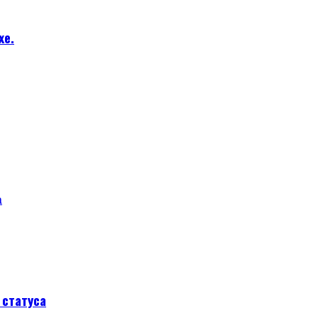
хе.
а
статуса