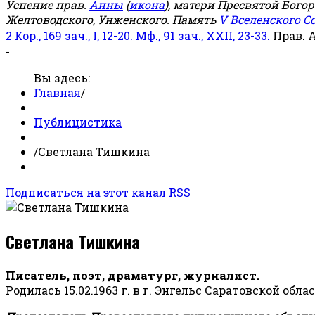
Успение прав.
Анны
(
икона
), матери Пресвятой Бого
Желтоводского, Унженского. Память
V Вселенского С
2 Кор., 169 зач., I, 12-20.
Мф., 91 зач., XXII, 23-33.
Прав. 
-
Вы здесь:
Главная
/
Публицистика
/
Светлана Тишкина
Подписаться на этот канал RSS
Светлана Тишкина
Писатель, поэт, драматург, журналист.
Родилась 15.02.1963 г. в г. Энгельс Саратовской обла