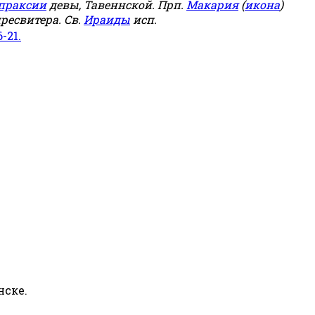
праксии
девы, Тавеннской. Прп.
Макария
(
икона
)
ресвитера. Св.
Ираиды
исп.
6-21.
нске.