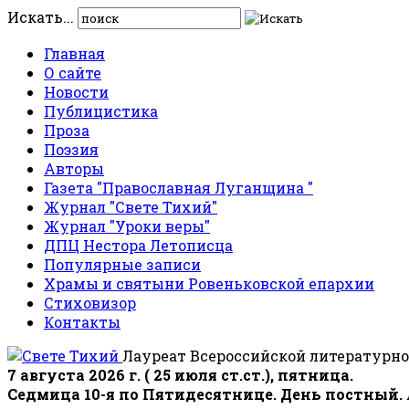
Искать...
Главная
О сайте
Новости
Публицистика
Проза
Поэзия
Авторы
Газета "Православная Луганщина "
Журнал "Свете Тихий"
Журнал "Уроки веры"
ДПЦ Нестора Летописца
Популярные записи
Храмы и святыни Ровеньковской епархии
Стиховизор
Контакты
Лауреат Всероссийской литературно
7 августа 2026 г. ( 25 июля ст.ст.), пятница.
Седмица 10-я по Пятидесятнице. День постный.