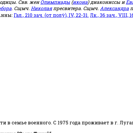
родицы. Свв. жен
Олимпиады
(
икона
) диакониссы и
Ев
обора
. Сщмч.
Николая
пресвитера. Сщмч.
Александра
п
Анны:
Гал., 210 зач. (от полу́), IV, 22-31.
Лк., 36 зач., VIII, 1
сти в семье военного. С 1975 года проживает в г. Луга