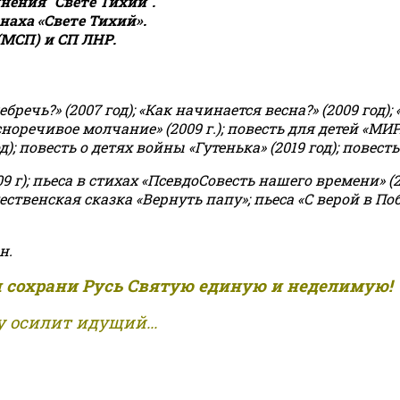
ения "Свете Тихий".
аха «Свете Тихий».
(МСП) и СП ЛНР.
чь?» (2007 год); «Как начинается весна?» (2009 год); 
асноречивое молчание» (2009 г.); повесть для детей «МИ
 повесть о детях войны «Гутенька» (2019 год); повесть 
9 г); пьеса в стихах «ПсевдоСовесть нашего времени» (201
ственская сказка «Вернуть папу»; пьеса «С верой в Поб
н.
и сохрани Русь Святую единую и неделимую!
 осилит идущий...