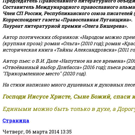
Председатель Православного литературного объедин
Составитель Международного православного альман
Член СП России, Республиканского союза писателей 
Корреспондент газеты «Православная Луганщина»
.
Лауреат литературной премии «Олега Бишерева».
Автор поэтических сборников: «Народом можно пренебре
(крупная проза): роман «Ольга» (2010 год); роман «Кр
историческая книга «Тайны Александровска» (2011 год);
Автор пьес: о В.И. Дале «Напутное на все времена» (200
«Отвоёванный выбор Донбасса» (2016 год); пьеса рожде
"Прикормленное место" (2020 год).
На стихи написано много душевных и духовных песе
Господи Иисусе Христе, Сыне Божий, спаси 
Едиными можно быть только в духе, а Дорогу
Страница
Четверг, 06 марта 2014 13:35