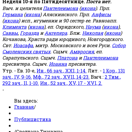
Неделя 10-я по Пятидесятнице.
Поста нет.
Вмч. и целителя
Пантелеимона
(
икона
). Прп.
Германа
(
икона
) Аляскинского. Прп.
Анфисы
(
икона
) исп., игумении и 90 сестер ее. Равноапп.
Климента
(
икона
), еп. Охридского,
Наума
(
икона
),
Саввы
,
Горазда
и
Ангеляра
. Блж.
Николая
(
икона
)
Кочанова, Христа ради юродивого, Новгородского.
Свт.
Иоасафа
, митр. Московского и всея Руси.
Собор
Смоленских святых
. Сщмч.
Амвросия
, еп.
Сарапульского. Сщмч.
Платона
и
Пантелеимона
пресвитера. Сщмч.
Иоанна
пресвитера.
Утр. - Ев. 10-е,
Ин., 66 зач., XXI, 1-14.
Лит. -
1 Кор., 131
зач., IV, 9-16.
Мф., 72 зач., XVII, 14-23.
Вмч.:
2 Тим.,
292 зач., II, 1-10.
Ин., 52 зач., XV, 17 - XVI, 2.
-
Вы здесь:
Главная
/
Публицистика
/
Светлана Тишкина