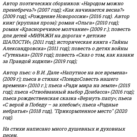
Автор поэтических сборников: «Народом можно
пренебречь?» (2007 год); «Как начинается весна?»
(2009 год); «Рождение Новороссии» (2016 год).
Автор
книг (крупная проза): роман «Ольга» (2010 год);
роман «Красноречивое молчание» (2009 г.); повесть
для детей «МИРАЖИ на дорогах + детские
ШАЛОСТИ», (2011 год); историческая книга «Тайны
Александровска» (2011 год); повесть о детях войны
«Гутенька» (2019 год); повесть «Сказ о том, как казаки
за Правдой ходили» (2019 год);
Автор пьес: о В.И. Дале «Напутное на все времена»
(2009 г); пьеса в стихах «ПсевдоСовесть нашего
времени» (2010 г.); пьеса «Ради мира на земле» (2015
год); пьеса «Отвоёванный выбор Донбасса» (2016 год);
пьеса рождественская сказка «Вернуть папу»; пьеса
«С верой в Победу – за хлебом!»
;
пьеса «Родные
небратья» (2018 год), "Прикормленное место" (2020
год).
На стихи написано много душевных и духовных
песен.