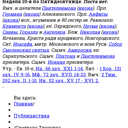
Неделя 10-я по Пятидесятнице.
Поста нет.
Вмч. и целителя
Пантелеимона
(
икона
). Прп.
Германа
(
икона
) Аляскинского. Прп.
Анфисы
(
икона
) исп., игумении и 90 сестер ее. Равноапп.
Климента
(
икона
), еп. Охридского,
Наума
(
икона
),
Саввы
,
Горазда
и
Ангеляра
. Блж.
Николая
(
икона
)
Кочанова, Христа ради юродивого, Новгородского.
Свт.
Иоасафа
, митр. Московского и всея Руси.
Собор
Смоленских святых
. Сщмч.
Амвросия
, еп.
Сарапульского. Сщмч.
Платона
и
Пантелеимона
пресвитера. Сщмч.
Иоанна
пресвитера.
Утр. - Ев. 10-е,
Ин., 66 зач., XXI, 1-14.
Лит. -
1 Кор., 131
зач., IV, 9-16.
Мф., 72 зач., XVII, 14-23.
Вмч.:
2 Тим.,
292 зач., II, 1-10.
Ин., 52 зач., XV, 17 - XVI, 2.
-
Вы здесь:
Главная
/
Публицистика
/
Светлана Тишкина