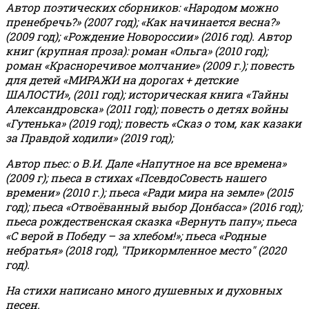
Автор поэтических сборников: «Народом можно
пренебречь?» (2007 год); «Как начинается весна?»
(2009 год); «Рождение Новороссии» (2016 год).
Автор
книг (крупная проза): роман «Ольга» (2010 год);
роман «Красноречивое молчание» (2009 г.); повесть
для детей «МИРАЖИ на дорогах + детские
ШАЛОСТИ», (2011 год); историческая книга «Тайны
Александровска» (2011 год); повесть о детях войны
«Гутенька» (2019 год); повесть «Сказ о том, как казаки
за Правдой ходили» (2019 год);
Автор пьес: о В.И. Дале «Напутное на все времена»
(2009 г); пьеса в стихах «ПсевдоСовесть нашего
времени» (2010 г.); пьеса «Ради мира на земле» (2015
год); пьеса «Отвоёванный выбор Донбасса» (2016 год);
пьеса рождественская сказка «Вернуть папу»; пьеса
«С верой в Победу – за хлебом!»
;
пьеса «Родные
небратья» (2018 год), "Прикормленное место" (2020
год).
На стихи написано много душевных и духовных
песен.