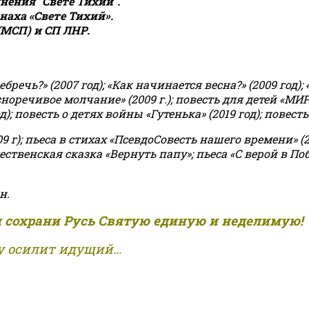
ения "Свете Тихий".
аха «Свете Тихий».
(МСП) и СП ЛНР.
чь?» (2007 год); «Как начинается весна?» (2009 год); 
асноречивое молчание» (2009 г.); повесть для детей «МИ
 повесть о детях войны «Гутенька» (2019 год); повесть 
9 г); пьеса в стихах «ПсевдоСовесть нашего времени» (201
ственская сказка «Вернуть папу»; пьеса «С верой в Поб
н.
и сохрани Русь Святую единую и неделимую!
 осилит идущий...