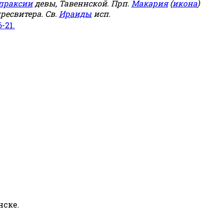
праксии
девы, Тавеннской. Прп.
Макария
(
икона
)
ресвитера. Св.
Ираиды
исп.
6-21.
нске.