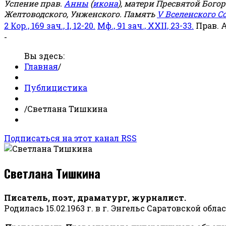
Успение прав.
Анны
(
икона
), матери Пресвятой Бого
Желтоводского, Унженского. Память
V Вселенского С
2 Кор., 169 зач., I, 12-20.
Мф., 91 зач., XXII, 23-33.
Прав. 
-
Вы здесь:
Главная
/
Публицистика
/
Светлана Тишкина
Подписаться на этот канал RSS
Светлана Тишкина
Писатель, поэт, драматург, журналист.
Родилась 15.02.1963 г. в г. Энгельс Саратовской обла