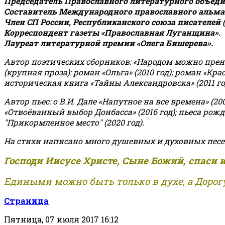
Председатель Православного литературного объедин
Составитель Международного православного альман
Член СП России, Республиканского союза писателей 
Корреспондент газеты «Православная Луганщина»
.
Лауреат литературной премии «Олега Бишерева».
Автор поэтических сборников: «Народом можно пренебре
(крупная проза): роман «Ольга» (2010 год); роман «Кр
историческая книга «Тайны Александровска» (2011 год);
Автор пьес: о В.И. Дале «Напутное на все времена» (200
«Отвоёванный выбор Донбасса» (2016 год); пьеса рожде
"Прикормленное место" (2020 год).
На стихи написано много душевных и духовных песе
Господи Иисусе Христе, Сыне Божий, спаси 
Едиными можно быть только в духе, а Дорогу
Страница
Пятница, 07 июля 2017 16:12