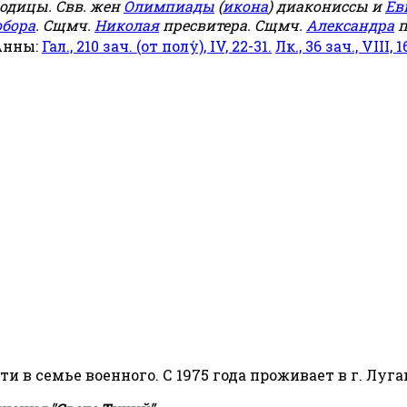
родицы. Свв. жен
Олимпиады
(
икона
) диакониссы и
Ев
обора
. Сщмч.
Николая
пресвитера. Сщмч.
Александра
п
Анны:
Гал., 210 зач. (от полу́), IV, 22-31.
Лк., 36 зач., VIII, 1
сти в семье военного. С 1975 года проживает в г. Луга