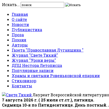
Искать...
Главная
О сайте
Новости
Публицистика
Проза
Поэзия
Авторы
Газета "Православная Луганщина "
Журнал "Свете Тихий"
Журнал "Уроки веры"
ДПЦ Нестора Летописца
Популярные записи
Храмы и святыни Ровеньковской епархии
Стиховизор
Контакты
Лауреат Всероссийской литературно
7 августа 2026 г. ( 25 июля ст.ст.), пятница.
Седмица 10-я по Пятидесятнице. День постный.