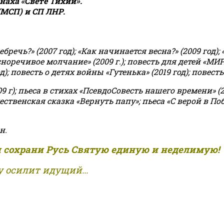
аха «Свете Тихий».
(МСП) и СП ЛНР.
чь?» (2007 год); «Как начинается весна?» (2009 год); 
асноречивое молчание» (2009 г.); повесть для детей «МИ
 повесть о детях войны «Гутенька» (2019 год); повесть 
9 г); пьеса в стихах «ПсевдоСовесть нашего времени» (201
ственская сказка «Вернуть папу»; пьеса «С верой в Поб
н.
и сохрани Русь Святую единую и неделимую!
 осилит идущий...