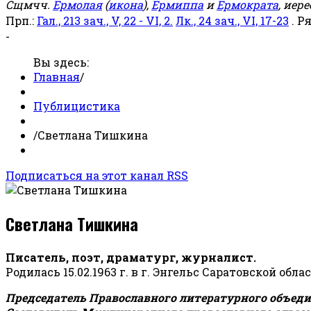
Сщмчч.
Ермолая
(
икона
),
Ермиппа
и
Ермократа
, иер
Прп.:
Гал., 213 зач., V, 22 - VI, 2.
Лк., 24 зач., VI, 17-23
. Р
-
Вы здесь:
Главная
/
Публицистика
/
Светлана Тишкина
Подписаться на этот канал RSS
Светлана Тишкина
Писатель, поэт, драматург, журналист.
Родилась 15.02.1963 г. в г. Энгельс Саратовской обла
Председатель Православного литературного объедин