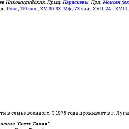
еев Никомидийских. Прмц.
Параскевы
. Прп.
Моисея
(
ик
яд.:
Рим., 119 зач., XV, 30-33.
Мф., 73 зач., XVII, 24 - XVIII,
сти в семье военного. С 1975 года проживает в г. Луга
ения "Свете Тихий".