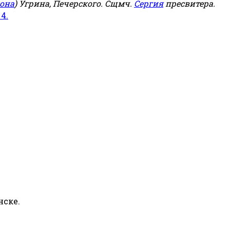
она
) Угрина, Печерского. Сщмч.
Сергия
пресвитера.
 4.
нске.