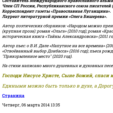
Составитель Международного православного альман
Член СП России, Республиканского союза писателей 
Корреспондент газеты «Православная Луганщина»
.
Лауреат литературной премии «Олега Бишерева».
Автор поэтических сборников: «Народом можно пренебре
(крупная проза): роман «Ольга» (2010 год); роман «Кр
историческая книга «Тайны Александровска» (2011 год);
Автор пьес: о В.И. Дале «Напутное на все времена» (200
«Отвоёванный выбор Донбасса» (2016 год); пьеса рожде
"Прикормленное место" (2020 год).
На стихи написано много душевных и духовных песе
Господи Иисусе Христе, Сыне Божий, спаси 
Едиными можно быть только в духе, а Дорогу
Страница
Четверг, 06 марта 2014 13:35