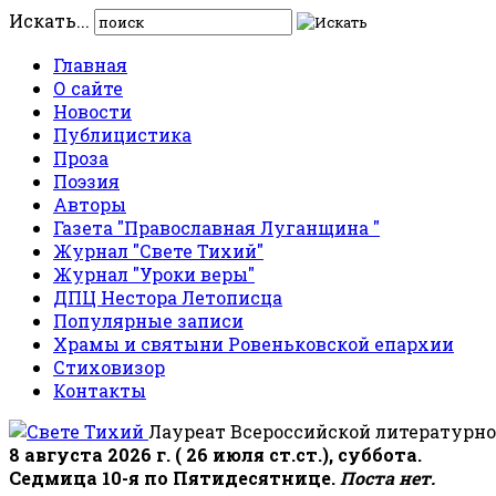
Искать...
Главная
О сайте
Новости
Публицистика
Проза
Поэзия
Авторы
Газета "Православная Луганщина "
Журнал "Свете Тихий"
Журнал "Уроки веры"
ДПЦ Нестора Летописца
Популярные записи
Храмы и святыни Ровеньковской епархии
Стиховизор
Контакты
Лауреат Всероссийской литературно
8 августа 2026 г. ( 26 июля ст.ст.), суббота.
Седмица 10-я по Пятидесятнице.
Поста нет.