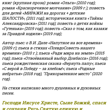
книг (крупная проза): роман «Ольга» (2010 год);
роман «Красноречивое молчание» (2009 г.); повесть
для детей «МИРАЖИ на дорогах + детские
ШАЛОСТИ», (2011 год); историческая книга «Тайны
Александровска» (2011 год); повесть о детях войны
«Гутенька» (2019 год); повесть «Сказ о том, как казаки
за Правдой ходили» (2019 год);
Автор пьес: о В.И. Дале «Напутное на все времена»
(2009 г); пьеса в стихах «ПсевдоСовесть нашего
времени» (2010 г.); пьеса «Ради мира на земле» (2015
год); пьеса «Отвоёванный выбор Донбасса» (2016 год);
пьеса рождественская сказка «Вернуть папу»; пьеса
«С верой в Победу – за хлебом!»
;
пьеса «Родные
небратья» (2018 год), "Прикормленное место" (2020
год).
На стихи написано много душевных и духовных
песен.
Господи Иисусе Христе, Сыне Божий, спаси
и сохрани Русь Святую единую и