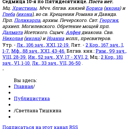
Седмица 10-я по Пятидесятнице.
Поста нет.
Мц.
Христины
. Мчч. блгвв. князей
Бориса
(
икона
) и
Глеба
(
икона
), во св. Крещении Романа и Давида.
Прп.
Поликарпа
, архим. Печерского. Свт.
Георгия
,
архиеп. Могилевского. Обретение мощей прп.
Далмата
Исетского. Сщмч.
Алфея
диакона. Свв.
Николая
(
икона
) и
Иоанна
испп., пресвитеров.
Утр. -
Лк., 106 зач., XXI, 12-19.
Лит. -
2 Кор., 167 зач., I,
1-7.
Мф., 88 зач., XXI, 43-46.
Блгвв. кнн.:
Рим., 99 зач.,
VIII, 28-39.
Ин., 52 зач., XV, 17 - XVI, 2.
Мц.:
2 Кор., 181
зач., VI, 1-10.
Лк., 33 зач., VII, 36-50
.
-
Вы здесь:
Главная
/
Публицистика
/
Светлана Тишкина
Подписаться на этот канал RSS