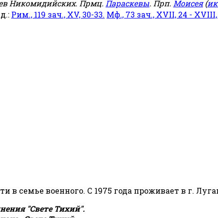
еев Никомидийских. Прмц.
Параскевы
. Прп.
Моисея
(
ик
яд.:
Рим., 119 зач., XV, 30-33.
Мф., 73 зач., XVII, 24 - XVIII,
сти в семье военного. С 1975 года проживает в г. Луга
ения "Свете Тихий".