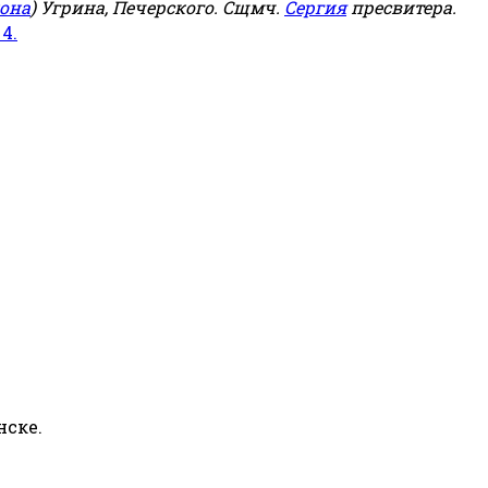
она
) Угрина, Печерского. Сщмч.
Сергия
пресвитера.
 4.
нске.