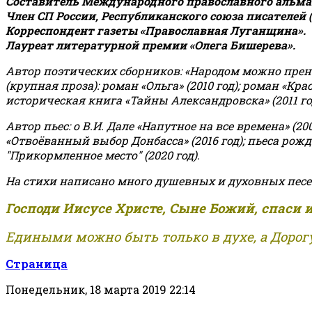
Составитель Международного православного альман
Член СП России, Республиканского союза писателей 
Корреспондент газеты «Православная Луганщина»
.
Лауреат литературной премии «Олега Бишерева».
Автор поэтических сборников: «Народом можно пренебре
(крупная проза): роман «Ольга» (2010 год); роман «Кр
историческая книга «Тайны Александровска» (2011 год);
Автор пьес: о В.И. Дале «Напутное на все времена» (200
«Отвоёванный выбор Донбасса» (2016 год); пьеса рожде
"Прикормленное место" (2020 год).
На стихи написано много душевных и духовных песе
Господи Иисусе Христе, Сыне Божий, спаси 
Едиными можно быть только в духе, а Дорогу
Страница
Понедельник, 18 марта 2019 22:14