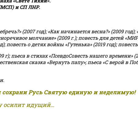
аха «Свете Тихий».
(МСП) и СП ЛНР.
чь?» (2007 год); «Как начинается весна?» (2009 год); 
асноречивое молчание» (2009 г.); повесть для детей «МИ
 повесть о детях войны «Гутенька» (2019 год); повесть 
9 г); пьеса в стихах «ПсевдоСовесть нашего времени» (201
ственская сказка «Вернуть папу»; пьеса «С верой в Поб
н.
и сохрани Русь Святую единую и неделимую!
 осилит идущий...