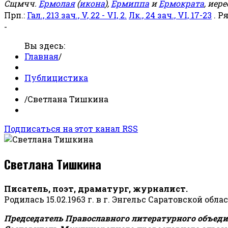
Сщмчч.
Ермолая
(
икона
),
Ермиппа
и
Ермократа
, иер
Прп.:
Гал., 213 зач., V, 22 - VI, 2.
Лк., 24 зач., VI, 17-23
. Р
-
Вы здесь:
Главная
/
Публицистика
/
Светлана Тишкина
Подписаться на этот канал RSS
Светлана Тишкина
Писатель, поэт, драматург, журналист.
Родилась 15.02.1963 г. в г. Энгельс Саратовской обла
Председатель Православного литературного объедин