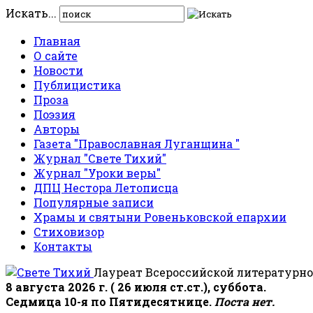
Искать...
Главная
О сайте
Новости
Публицистика
Проза
Поэзия
Авторы
Газета "Православная Луганщина "
Журнал "Свете Тихий"
Журнал "Уроки веры"
ДПЦ Нестора Летописца
Популярные записи
Храмы и святыни Ровеньковской епархии
Стиховизор
Контакты
Лауреат Всероссийской литературно
8 августа 2026 г. ( 26 июля ст.ст.), суббота.
Седмица 10-я по Пятидесятнице.
Поста нет.