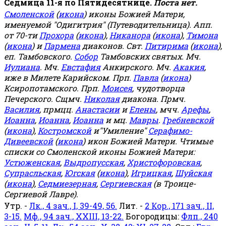
Седмица 11-я по Пятидесятнице.
Поста нет.
Смоленской
(
икона
) иконы Божией Матери,
именуемой "Одигитрия" (Путеводительница). Апп.
от 70-ти
Прохора
(
икона
),
Никанора
(
икона
),
Тимона
(
икона
) и
Пармена
диаконов. Свт.
Питирима
(
икона
),
еп. Тамбовского.
Собор
Тамбовских святых. Мч.
Иулиана
. Мч.
Евстафия
Анкирского. Мч.
Акакия
,
иже в Милете Карийском. Прп.
Павла
(
икона
)
Ксиропотамского. Прп.
Моисея
, чудотворца
Печерского. Сщмч.
Николая
диакона. Прмч.
Василия
, прмцц.
Анастасии
и
Елены
, мчч.
Арефы
,
Иоанна
,
Иоанна
,
Иоанна
и мц.
Мавры
.
Гребневской
(
икона
),
Костромской
и"Умиление"
Серафимо-
Дивеевской
(
икона
) икон Божией Матери. Чтимые
списки со Смоленской иконы Божией Матери:
Устюженская
,
Выдропусская
,
Христофоровская
,
Супрасльская
,
Югская
(
икона
),
Игрицкая
,
Шуйская
(
икона
),
Седмиезерная
,
Сергиевская
(в Троице-
Сергиевой Лавре).
Утр. -
Лк., 4 зач., I, 39-49, 56.
Лит. -
2 Кор., 171 зач., II,
3-15.
Мф., 94 зач., XXIII, 13-22.
Богородицы:
Флп., 240