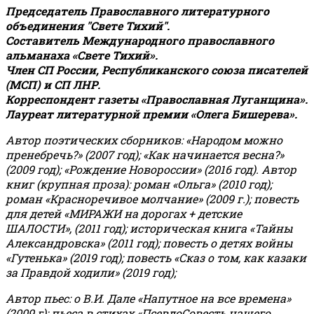
Председатель Православного литературного
объединения "Свете Тихий".
Составитель Международного православного
альманаха «Свете Тихий».
Член СП России, Республиканского союза писателей
(МСП) и СП ЛНР.
Корреспондент газеты «Православная Луганщина»
.
Лауреат литературной премии «Олега Бишерева».
Автор поэтических сборников: «Народом можно
пренебречь?» (2007 год); «Как начинается весна?»
(2009 год); «Рождение Новороссии» (2016 год).
Автор
книг (крупная проза): роман «Ольга» (2010 год);
роман «Красноречивое молчание» (2009 г.); повесть
для детей «МИРАЖИ на дорогах + детские
ШАЛОСТИ», (2011 год); историческая книга «Тайны
Александровска» (2011 год); повесть о детях войны
«Гутенька» (2019 год); повесть «Сказ о том, как казаки
за Правдой ходили» (2019 год);
Автор пьес: о В.И. Дале «Напутное на все времена»
(2009 г); пьеса в стихах «ПсевдоСовесть нашего