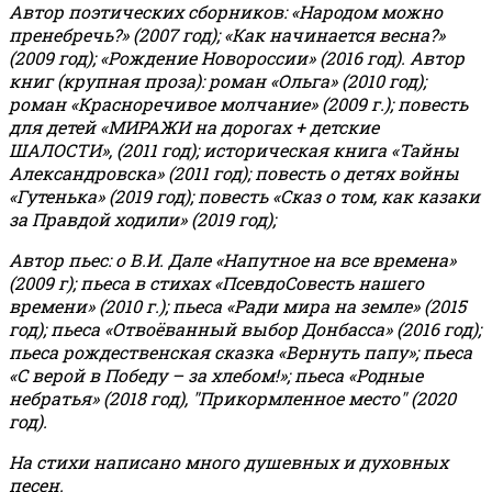
Автор поэтических сборников: «Народом можно
пренебречь?» (2007 год); «Как начинается весна?»
(2009 год); «Рождение Новороссии» (2016 год).
Автор
книг (крупная проза): роман «Ольга» (2010 год);
роман «Красноречивое молчание» (2009 г.); повесть
для детей «МИРАЖИ на дорогах + детские
ШАЛОСТИ», (2011 год); историческая книга «Тайны
Александровска» (2011 год); повесть о детях войны
«Гутенька» (2019 год); повесть «Сказ о том, как казаки
за Правдой ходили» (2019 год);
Автор пьес: о В.И. Дале «Напутное на все времена»
(2009 г); пьеса в стихах «ПсевдоСовесть нашего
времени» (2010 г.); пьеса «Ради мира на земле» (2015
год); пьеса «Отвоёванный выбор Донбасса» (2016 год);
пьеса рождественская сказка «Вернуть папу»; пьеса
«С верой в Победу – за хлебом!»
;
пьеса «Родные
небратья» (2018 год), "Прикормленное место" (2020
год).
На стихи написано много душевных и духовных
песен.