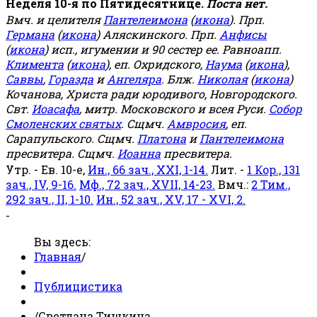
Неделя 10-я по Пятидесятнице.
Поста нет.
Вмч. и целителя
Пантелеимона
(
икона
). Прп.
Германа
(
икона
) Аляскинского. Прп.
Анфисы
(
икона
) исп., игумении и 90 сестер ее. Равноапп.
Климента
(
икона
), еп. Охридского,
Наума
(
икона
),
Саввы
,
Горазда
и
Ангеляра
. Блж.
Николая
(
икона
)
Кочанова, Христа ради юродивого, Новгородского.
Свт.
Иоасафа
, митр. Московского и всея Руси.
Собор
Смоленских святых
. Сщмч.
Амвросия
, еп.
Сарапульского. Сщмч.
Платона
и
Пантелеимона
пресвитера. Сщмч.
Иоанна
пресвитера.
Утр. - Ев. 10-е,
Ин., 66 зач., XXI, 1-14.
Лит. -
1 Кор., 131
зач., IV, 9-16.
Мф., 72 зач., XVII, 14-23.
Вмч.:
2 Тим.,
292 зач., II, 1-10.
Ин., 52 зач., XV, 17 - XVI, 2.
-
Вы здесь:
Главная
/
Публицистика
/
Светлана Тишкина