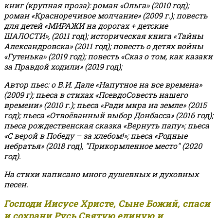
книг (крупная проза): роман «Ольга» (2010 год);
роман «Красноречивое молчание» (2009 г.); повесть
для детей «МИРАЖИ на дорогах + детские
ШАЛОСТИ», (2011 год); историческая книга «Тайны
Александровска» (2011 год); повесть о детях войны
«Гутенька» (2019 год); повесть «Сказ о том, как казаки
за Правдой ходили» (2019 год);
Автор пьес: о В.И. Дале «Напутное на все времена»
(2009 г); пьеса в стихах «ПсевдоСовесть нашего
времени» (2010 г.); пьеса «Ради мира на земле» (2015
год); пьеса «Отвоёванный выбор Донбасса» (2016 год);
пьеса рождественская сказка «Вернуть папу»; пьеса
«С верой в Победу – за хлебом!»
;
пьеса «Родные
небратья» (2018 год), "Прикормленное место" (2020
год).
На стихи написано много душевных и духовных
песен.
Господи Иисусе Христе, Сыне Божий, спаси
и сохрани Русь Святую единую и