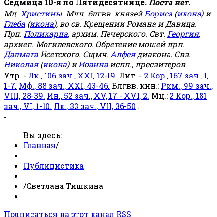
Седмица 10-я по Пятидесятнице.
Поста нет.
Мц.
Христины
. Мчч. блгвв. князей
Бориса
(
икона
) и
Глеба
(
икона
), во св. Крещении Романа и Давида.
Прп.
Поликарпа
, архим. Печерского. Свт.
Георгия
,
архиеп. Могилевского. Обретение мощей прп.
Далмата
Исетского. Сщмч.
Алфея
диакона. Свв.
Николая
(
икона
) и
Иоанна
испп., пресвитеров.
Утр. -
Лк., 106 зач., XXI, 12-19.
Лит. -
2 Кор., 167 зач., I,
1-7.
Мф., 88 зач., XXI, 43-46.
Блгвв. кнн.:
Рим., 99 зач.,
VIII, 28-39.
Ин., 52 зач., XV, 17 - XVI, 2.
Мц.:
2 Кор., 181
зач., VI, 1-10.
Лк., 33 зач., VII, 36-50
.
-
Вы здесь:
Главная
/
Публицистика
/
Светлана Тишкина
Подписаться на этот канал RSS