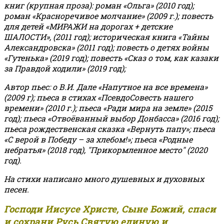
книг (крупная проза): роман «Ольга» (2010 год);
роман «Красноречивое молчание» (2009 г.); повесть
для детей «МИРАЖИ на дорогах + детские
ШАЛОСТИ», (2011 год); историческая книга «Тайны
Александровска» (2011 год); повесть о детях войны
«Гутенька» (2019 год); повесть «Сказ о том, как казаки
за Правдой ходили» (2019 год);
Автор пьес: о В.И. Дале «Напутное на все времена»
(2009 г); пьеса в стихах «ПсевдоСовесть нашего
времени» (2010 г.); пьеса «Ради мира на земле» (2015
год); пьеса «Отвоёванный выбор Донбасса» (2016 год);
пьеса рождественская сказка «Вернуть папу»; пьеса
«С верой в Победу – за хлебом!»
;
пьеса «Родные
небратья» (2018 год), "Прикормленное место" (2020
год).
На стихи написано много душевных и духовных
песен.
Господи Иисусе Христе, Сыне Божий, спаси
и сохрани Русь Святую единую и