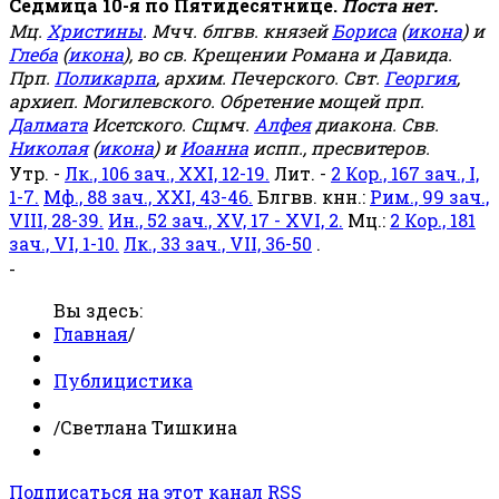
Седмица 10-я по Пятидесятнице.
Поста нет.
Мц.
Христины
. Мчч. блгвв. князей
Бориса
(
икона
) и
Глеба
(
икона
), во св. Крещении Романа и Давида.
Прп.
Поликарпа
, архим. Печерского. Свт.
Георгия
,
архиеп. Могилевского. Обретение мощей прп.
Далмата
Исетского. Сщмч.
Алфея
диакона. Свв.
Николая
(
икона
) и
Иоанна
испп., пресвитеров.
Утр. -
Лк., 106 зач., XXI, 12-19.
Лит. -
2 Кор., 167 зач., I,
1-7.
Мф., 88 зач., XXI, 43-46.
Блгвв. кнн.:
Рим., 99 зач.,
VIII, 28-39.
Ин., 52 зач., XV, 17 - XVI, 2.
Мц.:
2 Кор., 181
зач., VI, 1-10.
Лк., 33 зач., VII, 36-50
.
-
Вы здесь:
Главная
/
Публицистика
/
Светлана Тишкина
Подписаться на этот канал RSS