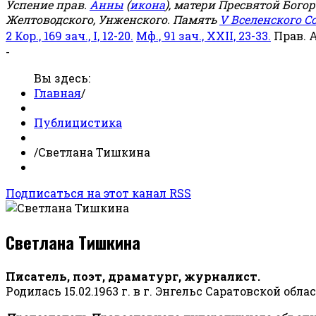
Успение прав.
Анны
(
икона
), матери Пресвятой Бого
Желтоводского, Унженского. Память
V Вселенского С
2 Кор., 169 зач., I, 12-20.
Мф., 91 зач., XXII, 23-33.
Прав. 
-
Вы здесь:
Главная
/
Публицистика
/
Светлана Тишкина
Подписаться на этот канал RSS
Светлана Тишкина
Писатель, поэт, драматург, журналист.
Родилась 15.02.1963 г. в г. Энгельс Саратовской обла