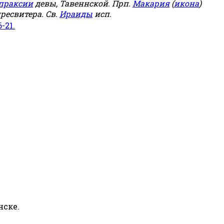
праксии
девы, Тавеннской. Прп.
Макария
(
икона
)
ресвитера. Св.
Ираиды
исп.
6-21.
нске.