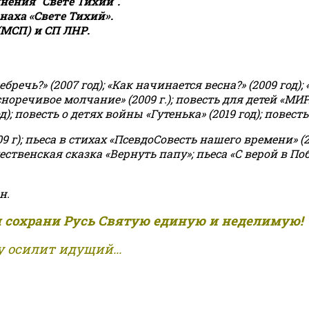
ения "Свете Тихий".
аха «Свете Тихий».
(МСП) и СП ЛНР.
чь?» (2007 год); «Как начинается весна?» (2009 год); 
асноречивое молчание» (2009 г.); повесть для детей «МИ
 повесть о детях войны «Гутенька» (2019 год); повесть 
9 г); пьеса в стихах «ПсевдоСовесть нашего времени» (201
ственская сказка «Вернуть папу»; пьеса «С верой в Поб
н.
и сохрани Русь Святую единую и неделимую!
 осилит идущий...