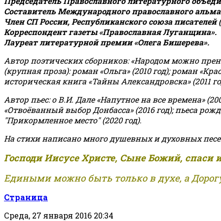
Председатель Православного литературного объедин
Составитель Международного православного альман
Член СП России, Республиканского союза писателей 
Корреспондент газеты «Православная Луганщина»
.
Лауреат литературной премии «Олега Бишерева».
Автор поэтических сборников: «Народом можно пренебре
(крупная проза): роман «Ольга» (2010 год); роман «Кр
историческая книга «Тайны Александровска» (2011 год);
Автор пьес: о В.И. Дале «Напутное на все времена» (200
«Отвоёванный выбор Донбасса» (2016 год); пьеса рожде
"Прикормленное место" (2020 год).
На стихи написано много душевных и духовных песе
Господи Иисусе Христе, Сыне Божий, спаси 
Едиными можно быть только в духе, а Дорогу
Страница
Среда, 27 января 2016 20:34