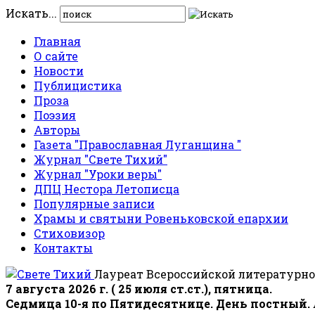
Искать...
Главная
О сайте
Новости
Публицистика
Проза
Поэзия
Авторы
Газета "Православная Луганщина "
Журнал "Свете Тихий"
Журнал "Уроки веры"
ДПЦ Нестора Летописца
Популярные записи
Храмы и святыни Ровеньковской епархии
Стиховизор
Контакты
Лауреат Всероссийской литературно
7 августа 2026 г. ( 25 июля ст.ст.), пятница.
Седмица 10-я по Пятидесятнице. День постный.