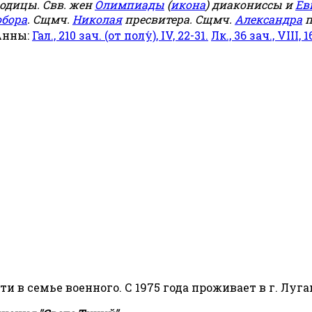
родицы. Свв. жен
Олимпиады
(
икона
) диакониссы и
Ев
обора
. Сщмч.
Николая
пресвитера. Сщмч.
Александра
п
Анны:
Гал., 210 зач. (от полу́), IV, 22-31.
Лк., 36 зач., VIII, 1
сти в семье военного. С 1975 года проживает в г. Луга