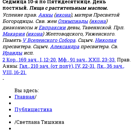
Седмица 10-я по Пятидесятнице. День
постный.
Пища с растительным маслом.
Успение прав.
Анны
(
икона
), матери Пресвятой
Богородицы. Свв. жен
Олимпиады
(
икона
)
диакониссы и
Евпраксии
девы, Тавеннской. Прп.
Макария
(
икона
) Желтоводского, Унженского.
Память
V Вселенского Собора
. Сщмч.
Николая
пресвитера. Сщмч.
Александра
пресвитера. Св.
Ираиды
исп.
2 Кор., 169 зач., I, 12-20.
Мф., 91 зач., XXII, 23-33.
Прав.
Анны:
Гал., 210 зач. (от полу́), IV, 22-31.
Лк., 36 зач.,
VIII, 16-21.
-
Вы здесь:
Главная
/
Публицистика
/
Светлана Тишкина