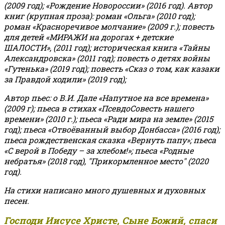
(2009 год); «Рождение Новороссии» (2016 год).
Автор
книг (крупная проза): роман «Ольга» (2010 год);
роман «Красноречивое молчание» (2009 г.); повесть
для детей «МИРАЖИ на дорогах + детские
ШАЛОСТИ», (2011 год); историческая книга «Тайны
Александровска» (2011 год); повесть о детях войны
«Гутенька» (2019 год); повесть «Сказ о том, как казаки
за Правдой ходили» (2019 год);
Автор пьес: о В.И. Дале «Напутное на все времена»
(2009 г); пьеса в стихах «ПсевдоСовесть нашего
времени» (2010 г.); пьеса «Ради мира на земле» (2015
год); пьеса «Отвоёванный выбор Донбасса» (2016 год);
пьеса рождественская сказка «Вернуть папу»; пьеса
«С верой в Победу – за хлебом!»
;
пьеса «Родные
небратья» (2018 год), "Прикормленное место" (2020
год).
На стихи написано много душевных и духовных
песен.
Господи Иисусе Христе, Сыне Божий, спаси