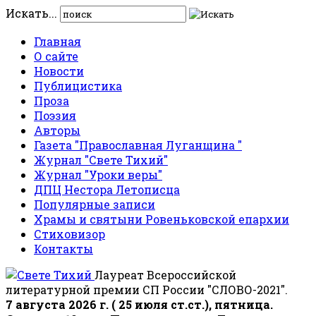
Искать...
Главная
О сайте
Новости
Публицистика
Проза
Поэзия
Авторы
Газета "Православная Луганщина "
Журнал "Свете Тихий"
Журнал "Уроки веры"
ДПЦ Нестора Летописца
Популярные записи
Храмы и святыни Ровеньковской епархии
Стиховизор
Контакты
Лауреат Всероссийской
литературной премии СП России "СЛОВО-2021".
7 августа 2026 г. ( 25 июля ст.ст.), пятница.