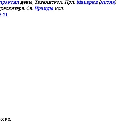
праксии
девы, Тавеннской. Прп.
Макария
(
икона
)
ресвитера. Св.
Ираиды
исп.
6-21.
нске.