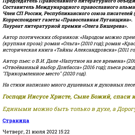
Председатель Православного литературного объедин
Составитель Международного православного альман
Член СП России, Республиканского союза писателей 
Корреспондент газеты «Православная Луганщина»
.
Лауреат литературной премии «Олега Бишерева».
Автор поэтических сборников: «Народом можно пренебре
(крупная проза): роман «Ольга» (2010 год); роман «Кр
историческая книга «Тайны Александровска» (2011 год);
Автор пьес: о В.И. Дале «Напутное на все времена» (200
«Отвоёванный выбор Донбасса» (2016 год); пьеса рожде
"Прикормленное место" (2020 год).
На стихи написано много душевных и духовных песе
Господи Иисусе Христе, Сыне Божий, спаси 
Едиными можно быть только в духе, а Дорогу
Страница
Четверг, 21 июля 2022 15:22