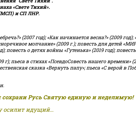
ения "Свете Тихий".
аха «Свете Тихий».
(МСП) и СП ЛНР.
чь?» (2007 год); «Как начинается весна?» (2009 год); 
асноречивое молчание» (2009 г.); повесть для детей «МИ
 повесть о детях войны «Гутенька» (2019 год); повесть 
9 г); пьеса в стихах «ПсевдоСовесть нашего времени» (201
ственская сказка «Вернуть папу»; пьеса «С верой в Поб
н.
и сохрани Русь Святую единую и неделимую!
 осилит идущий...