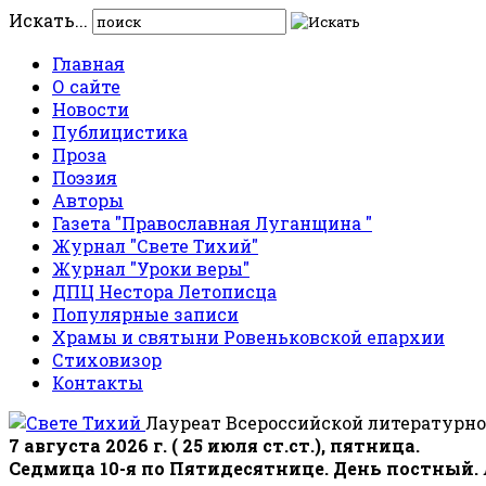
Искать...
Главная
О сайте
Новости
Публицистика
Проза
Поэзия
Авторы
Газета "Православная Луганщина "
Журнал "Свете Тихий"
Журнал "Уроки веры"
ДПЦ Нестора Летописца
Популярные записи
Храмы и святыни Ровеньковской епархии
Стиховизор
Контакты
Лауреат Всероссийской литературно
7 августа 2026 г. ( 25 июля ст.ст.), пятница.
Седмица 10-я по Пятидесятнице. День постный.