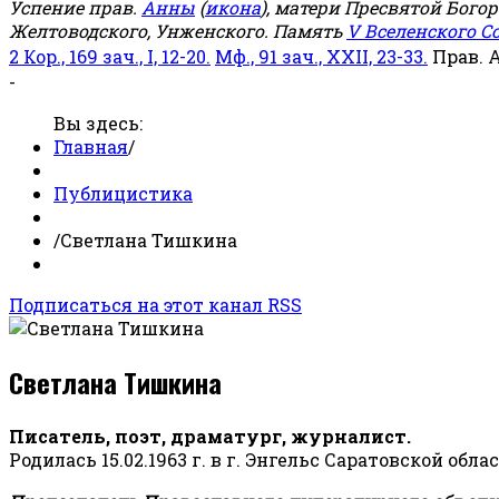
Успение прав.
Анны
(
икона
), матери Пресвятой Бого
Желтоводского, Унженского. Память
V Вселенского С
2 Кор., 169 зач., I, 12-20.
Мф., 91 зач., XXII, 23-33.
Прав. 
-
Вы здесь:
Главная
/
Публицистика
/
Светлана Тишкина
Подписаться на этот канал RSS
Светлана Тишкина
Писатель, поэт, драматург, журналист.
Родилась 15.02.1963 г. в г. Энгельс Саратовской обла