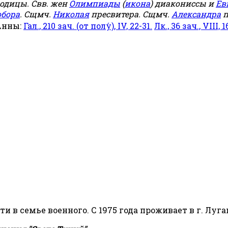
родицы. Свв. жен
Олимпиады
(
икона
) диакониссы и
Ев
обора
. Сщмч.
Николая
пресвитера. Сщмч.
Александра
п
Анны:
Гал., 210 зач. (от полу́), IV, 22-31.
Лк., 36 зач., VIII, 1
сти в семье военного. С 1975 года проживает в г. Луга