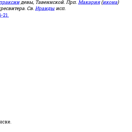
праксии
девы, Тавеннской. Прп.
Макария
(
икона
)
ресвитера. Св.
Ираиды
исп.
6-21.
нске.