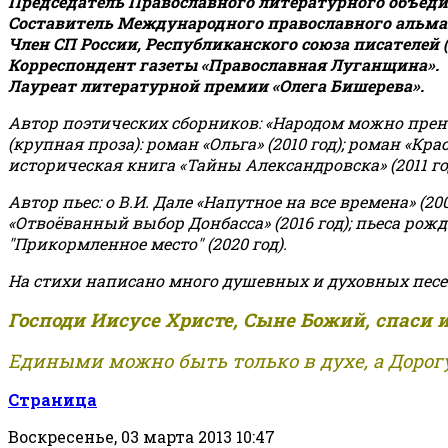
Председатель Православного литературного объедин
Составитель Международного православного альман
Член СП России, Республиканского союза писателей 
Корреспондент газеты «Православная Луганщина»
.
Лауреат литературной премии «Олега Бишерева».
Автор поэтических сборников: «Народом можно пренебре
(крупная проза): роман «Ольга» (2010 год); роман «Кр
историческая книга «Тайны Александровска» (2011 год);
Автор пьес: о В.И. Дале «Напутное на все времена» (200
«Отвоёванный выбор Донбасса» (2016 год); пьеса рожде
"Прикормленное место" (2020 год).
На стихи написано много душевных и духовных песе
Господи Иисусе Христе, Сыне Божий, спаси 
Едиными можно быть только в духе, а Дорогу
Страница
Воскресенье, 03 марта 2013 10:47