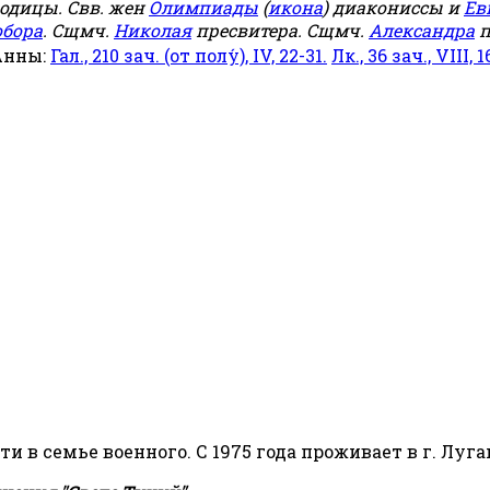
родицы. Свв. жен
Олимпиады
(
икона
) диакониссы и
Ев
обора
. Сщмч.
Николая
пресвитера. Сщмч.
Александра
п
Анны:
Гал., 210 зач. (от полу́), IV, 22-31.
Лк., 36 зач., VIII, 1
сти в семье военного. С 1975 года проживает в г. Луга