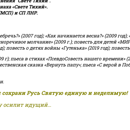
ения "Свете Тихий".
аха «Свете Тихий».
(МСП) и СП ЛНР.
чь?» (2007 год); «Как начинается весна?» (2009 год); 
асноречивое молчание» (2009 г.); повесть для детей «МИ
 повесть о детях войны «Гутенька» (2019 год); повесть 
9 г); пьеса в стихах «ПсевдоСовесть нашего времени» (201
ственская сказка «Вернуть папу»; пьеса «С верой в Поб
н.
и сохрани Русь Святую единую и неделимую!
 осилит идущий...