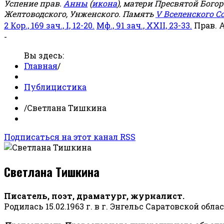
Успение прав.
Анны
(
икона
), матери Пресвятой Бого
Желтоводского, Унженского. Память
V Вселенского С
2 Кор., 169 зач., I, 12-20.
Мф., 91 зач., XXII, 23-33.
Прав. 
-
Вы здесь:
Главная
/
Публицистика
/
Светлана Тишкина
Подписаться на этот канал RSS
Светлана Тишкина
Писатель, поэт, драматург, журналист.
Родилась 15.02.1963 г. в г. Энгельс Саратовской обла