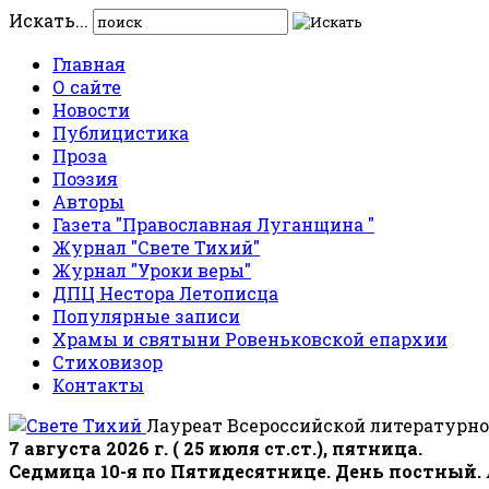
Искать...
Главная
О сайте
Новости
Публицистика
Проза
Поэзия
Авторы
Газета "Православная Луганщина "
Журнал "Свете Тихий"
Журнал "Уроки веры"
ДПЦ Нестора Летописца
Популярные записи
Храмы и святыни Ровеньковской епархии
Стиховизор
Контакты
Лауреат Всероссийской литературно
7 августа 2026 г. ( 25 июля ст.ст.), пятница.
Седмица 10-я по Пятидесятнице. День постный.