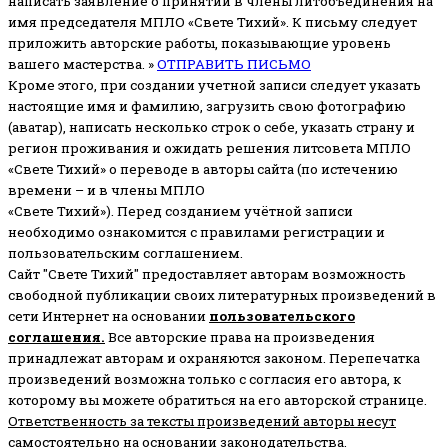
написать заявление о принятии в члены литобъединения на
имя председателя МПЛО «Свете Тихий».
К письму следует
приложить авторские работы, показывающие уровень
вашего мастерства. »
ОТПРАВИТЬ ПИСЬМО
Кроме этого, при создании учетной записи следует указать
настоящие имя и фамилию, загрузить свою фотографию
(аватар), написать несколько строк о себе, указать страну и
регион проживания и ожидать решения литсовета МПЛО
«Свете Тихий» о переводе в авторы сайта (по истечению
времени – и в члены МПЛО
«Свете Тихий»). Перед созданием учётной записи
необходимо ознакомится с правилами регистрации и
пользовательским соглашением.
Сайт "Свете Тихий" предоставляет авторам возможность
свободной публикации своих литературных произведений в
сети Интернет на основании
пользовательского
соглашени
я
.
Все авторские права на произведения
принадлежат авторам и охраняются законом.
Перепечатка
произведений возможна только с согласия его автора, к
которому вы можете обратиться на его авторской странице.
Ответственность за тексты произведений авторы несут
самостоятельно
на основании законодательства.