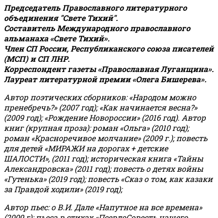
Председатель Православного литературного
объединения "Свете Тихий".
Составитель Международного православного
альманаха «Свете Тихий».
Член СП России, Республиканского союза писателей
(МСП) и СП ЛНР.
Корреспондент газеты «Православная Луганщина»
.
Лауреат литературной премии «Олега Бишерева».
Автор поэтических сборников: «Народом можно
пренебречь?» (2007 год); «Как начинается весна?»
(2009 год); «Рождение Новороссии» (2016 год).
Автор
книг (крупная проза): роман «Ольга» (2010 год);
роман «Красноречивое молчание» (2009 г.); повесть
для детей «МИРАЖИ на дорогах + детские
ШАЛОСТИ», (2011 год); историческая книга «Тайны
Александровска» (2011 год); повесть о детях войны
«Гутенька» (2019 год); повесть «Сказ о том, как казаки
за Правдой ходили» (2019 год);
Автор пьес: о В.И. Дале «Напутное на все времена»
(2009 г); пьеса в стихах «ПсевдоСовесть нашего