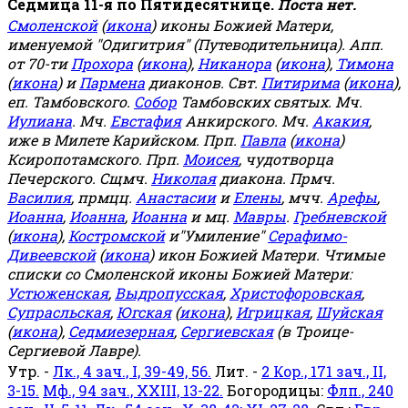
Седмица 11-я по Пятидесятнице.
Поста нет.
Смоленской
(
икона
) иконы Божией Матери,
именуемой "Одигитрия" (Путеводительница). Апп.
от 70-ти
Прохора
(
икона
),
Никанора
(
икона
),
Тимона
(
икона
) и
Пармена
диаконов. Свт.
Питирима
(
икона
),
еп. Тамбовского.
Собор
Тамбовских святых. Мч.
Иулиана
. Мч.
Евстафия
Анкирского. Мч.
Акакия
,
иже в Милете Карийском. Прп.
Павла
(
икона
)
Ксиропотамского. Прп.
Моисея
, чудотворца
Печерского. Сщмч.
Николая
диакона. Прмч.
Василия
, прмцц.
Анастасии
и
Елены
, мчч.
Арефы
,
Иоанна
,
Иоанна
,
Иоанна
и мц.
Мавры
.
Гребневской
(
икона
),
Костромской
и"Умиление"
Серафимо-
Дивеевской
(
икона
) икон Божией Матери. Чтимые
списки со Смоленской иконы Божией Матери:
Устюженская
,
Выдропусская
,
Христофоровская
,
Супрасльская
,
Югская
(
икона
),
Игрицкая
,
Шуйская
(
икона
),
Седмиезерная
,
Сергиевская
(в Троице-
Сергиевой Лавре).
Утр. -
Лк., 4 зач., I, 39-49, 56.
Лит. -
2 Кор., 171 зач., II,
3-15.
Мф., 94 зач., XXIII, 13-22.
Богородицы:
Флп., 240