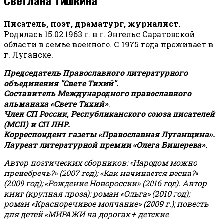
Писатель, поэт, драматург, журналист.
Родилась 15.02.1963 г. в г. Энгельс Саратовской
области в семье военного. С 1975 года проживает в
г. Луганске.
Председатель Православного литературного
объединения "Свете Тихий".
Составитель Международного православного
альманаха «Свете Тихий».
Член СП России, Республиканского союза писателей
(МСП) и СП ЛНР.
Корреспондент газеты «Православная Луганщина»
.
Лауреат литературной премии «Олега Бишерева».
Автор поэтических сборников: «Народом можно
пренебречь?» (2007 год); «Как начинается весна?»
(2009 год); «Рождение Новороссии» (2016 год).
Автор
книг (крупная проза): роман «Ольга» (2010 год);
роман «Красноречивое молчание» (2009 г.); повесть
для детей «МИРАЖИ на дорогах + детские