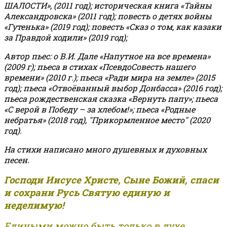
ШАЛОСТИ», (2011 год); историческая книга «Тайны
Александровска» (2011 год); повесть о детях войны
«Гутенька» (2019 год); повесть «Сказ о том, как казаки
за Правдой ходили» (2019 год);
Автор пьес: о В.И. Дале «Напутное на все времена»
(2009 г); пьеса в стихах «ПсевдоСовесть нашего
времени» (2010 г.); пьеса «Ради мира на земле» (2015
год); пьеса «Отвоёванный выбор Донбасса» (2016 год);
пьеса рождественская сказка «Вернуть папу»; пьеса
«С верой в Победу – за хлебом!»
;
пьеса «Родные
небратья» (2018 год), "Прикормленное место" (2020
год).
На стихи написано много душевных и духовных
песен.
Господи Иисусе Христе, Сыне Божий, спаси
и сохрани Русь Святую единую и
неделимую!
Едиными можно быть только в духе,