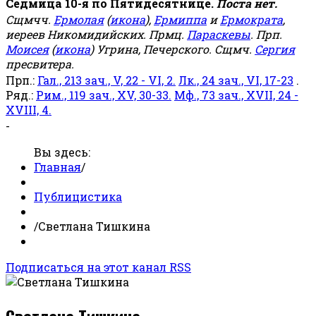
Седмица 10-я по Пятидесятнице.
Поста нет.
Сщмчч.
Ермолая
(
икона
),
Ермиппа
и
Ермократа
,
иереев Никомидийских. Прмц.
Параскевы
. Прп.
Моисея
(
икона
) Угрина, Печерского. Сщмч.
Сергия
пресвитера.
Прп.:
Гал., 213 зач., V, 22 - VI, 2.
Лк., 24 зач., VI, 17-23
.
Ряд.:
Рим., 119 зач., XV, 30-33.
Мф., 73 зач., XVII, 24 -
XVIII, 4.
-
Вы здесь:
Главная
/
Публицистика
/
Светлана Тишкина
Подписаться на этот канал RSS
Светлана Тишкина