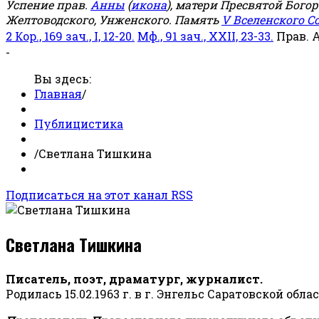
Успение прав.
Анны
(
икона
), матери Пресвятой Бого
Желтоводского, Унженского. Память
V Вселенского С
2 Кор., 169 зач., I, 12-20.
Мф., 91 зач., XXII, 23-33.
Прав. 
-
Вы здесь:
Главная
/
Публицистика
/
Светлана Тишкина
Подписаться на этот канал RSS
Светлана Тишкина
Писатель, поэт, драматург, журналист.
Родилась 15.02.1963 г. в г. Энгельс Саратовской обла