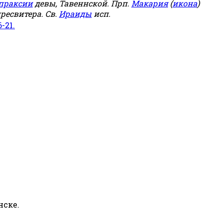
праксии
девы, Тавеннской. Прп.
Макария
(
икона
)
ресвитера. Св.
Ираиды
исп.
6-21.
нске.