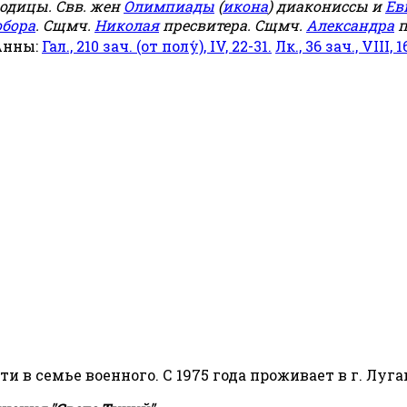
родицы. Свв. жен
Олимпиады
(
икона
) диакониссы и
Ев
обора
. Сщмч.
Николая
пресвитера. Сщмч.
Александра
п
Анны:
Гал., 210 зач. (от полу́), IV, 22-31.
Лк., 36 зач., VIII, 1
сти в семье военного. С 1975 года проживает в г. Луга