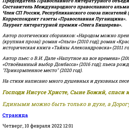
Председатель Православного литературного объедин
Составитель Международного православного альман
Член СП России, Республиканского союза писателей 
Корреспондент газеты «Православная Луганщина»
.
Лауреат литературной премии «Олега Бишерева».
Автор поэтических сборников: «Народом можно пренебре
(крупная проза): роман «Ольга» (2010 год); роман «Кр
историческая книга «Тайны Александровска» (2011 год);
Автор пьес: о В.И. Дале «Напутное на все времена» (200
«Отвоёванный выбор Донбасса» (2016 год); пьеса рожде
"Прикормленное место" (2020 год).
На стихи написано много душевных и духовных песе
Господи Иисусе Христе, Сыне Божий, спаси 
Едиными можно быть только в духе, а Дорогу
Страница
Четверг, 10 февраля 2022 12:01