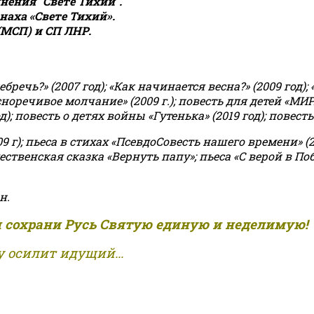
ения "Свете Тихий".
аха «Свете Тихий».
(МСП) и СП ЛНР.
чь?» (2007 год); «Как начинается весна?» (2009 год); 
асноречивое молчание» (2009 г.); повесть для детей «МИ
 повесть о детях войны «Гутенька» (2019 год); повесть 
9 г); пьеса в стихах «ПсевдоСовесть нашего времени» (201
ственская сказка «Вернуть папу»; пьеса «С верой в Поб
н.
и сохрани Русь Святую единую и неделимую!
 осилит идущий...