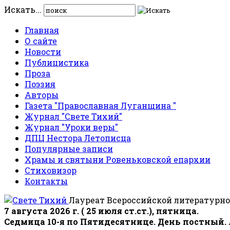
Искать...
Главная
О сайте
Новости
Публицистика
Проза
Поэзия
Авторы
Газета "Православная Луганщина "
Журнал "Свете Тихий"
Журнал "Уроки веры"
ДПЦ Нестора Летописца
Популярные записи
Храмы и святыни Ровеньковской епархии
Стиховизор
Контакты
Лауреат Всероссийской литературно
7 августа 2026 г. ( 25 июля ст.ст.), пятница.
Седмица 10-я по Пятидесятнице. День постный.