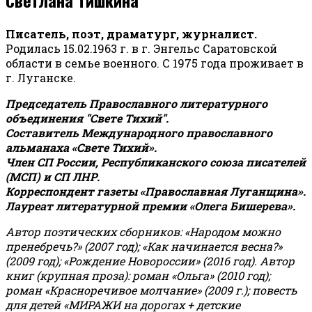
Писатель, поэт, драматург, журналист.
Родилась 15.02.1963 г. в г. Энгельс Саратовской
области в семье военного. С 1975 года проживает в
г. Луганске.
Председатель Православного литературного
объединения "Свете Тихий".
Составитель Международного православного
альманаха «Свете Тихий».
Член СП России, Республиканского союза писателей
(МСП) и СП ЛНР.
Корреспондент газеты «Православная Луганщина»
.
Лауреат литературной премии «Олега Бишерева».
Автор поэтических сборников: «Народом можно
пренебречь?» (2007 год); «Как начинается весна?»
(2009 год); «Рождение Новороссии» (2016 год).
Автор
книг (крупная проза): роман «Ольга» (2010 год);
роман «Красноречивое молчание» (2009 г.); повесть
для детей «МИРАЖИ на дорогах + детские