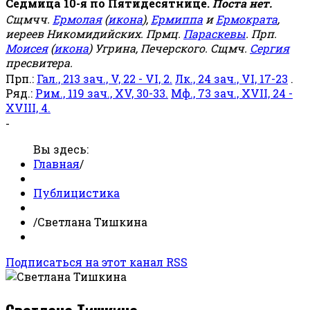
Седмица 10-я по Пятидесятнице.
Поста нет.
Сщмчч.
Ермолая
(
икона
),
Ермиппа
и
Ермократа
,
иереев Никомидийских. Прмц.
Параскевы
. Прп.
Моисея
(
икона
) Угрина, Печерского. Сщмч.
Сергия
пресвитера.
Прп.:
Гал., 213 зач., V, 22 - VI, 2.
Лк., 24 зач., VI, 17-23
.
Ряд.:
Рим., 119 зач., XV, 30-33.
Мф., 73 зач., XVII, 24 -
XVIII, 4.
-
Вы здесь:
Главная
/
Публицистика
/
Светлана Тишкина
Подписаться на этот канал RSS
Светлана Тишкина