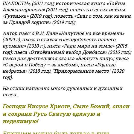
ШАЛОСТИ», (2011 год); историческая книга «Тайны
Александровска» (2011 год); повесть о детях войны
«Гутенька» (2019 год); повесть «Сказ о том, как казаки
за Правдой ходили» (2019 год);
Автор пьес: о В.И. Дале «Напутное на все времена»
(2009 г); пьеса в стихах «ПсевдоСовесть нашего
времени» (2010 г.); пьеса «Ради мира на земле» (2015
год); пьеса «Отвоёванный выбор Донбасса» (2016 год);
пьеса рождественская сказка «Вернуть папу»; пьеса
«С верой в Победу – за хлебом!»
;
пьеса «Родные
небратья» (2018 год), "Прикормленное место" (2020
год).
На стихи написано много душевных и духовных
песен.
Господи Иисусе Христе, Сыне Божий, спаси
и сохрани Русь Святую единую и
неделимую!
Едиными можно быть только в духе,