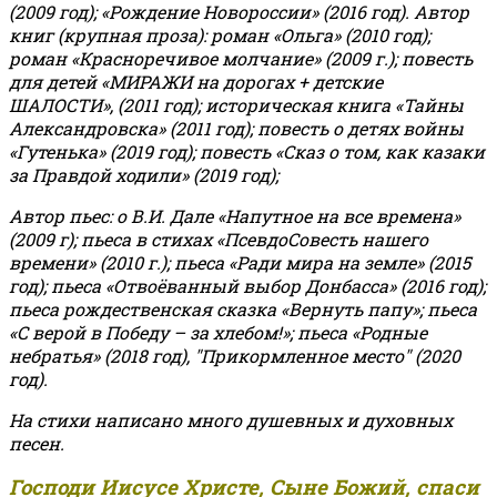
(2009 год); «Рождение Новороссии» (2016 год).
Автор
книг (крупная проза): роман «Ольга» (2010 год);
роман «Красноречивое молчание» (2009 г.); повесть
для детей «МИРАЖИ на дорогах + детские
ШАЛОСТИ», (2011 год); историческая книга «Тайны
Александровска» (2011 год); повесть о детях войны
«Гутенька» (2019 год); повесть «Сказ о том, как казаки
за Правдой ходили» (2019 год);
Автор пьес: о В.И. Дале «Напутное на все времена»
(2009 г); пьеса в стихах «ПсевдоСовесть нашего
времени» (2010 г.); пьеса «Ради мира на земле» (2015
год); пьеса «Отвоёванный выбор Донбасса» (2016 год);
пьеса рождественская сказка «Вернуть папу»; пьеса
«С верой в Победу – за хлебом!»
;
пьеса «Родные
небратья» (2018 год), "Прикормленное место" (2020
год).
На стихи написано много душевных и духовных
песен.
Господи Иисусе Христе, Сыне Божий, спаси