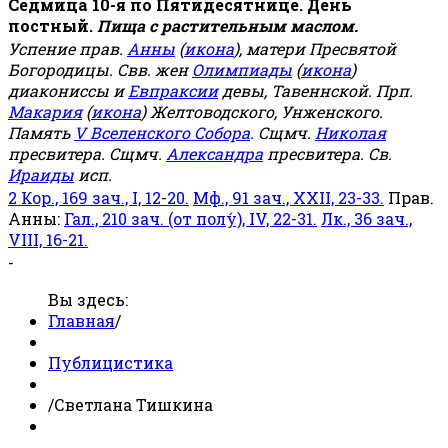
Седмица 10-я по Пятидесятнице. День
постный.
Пища с растительным маслом.
Успение прав.
Анны
(
икона
), матери Пресвятой
Богородицы. Свв. жен
Олимпиады
(
икона
)
диакониссы и
Евпраксии
девы, Тавеннской. Прп.
Макария
(
икона
) Желтоводского, Унженского.
Память
V Вселенского Собора
. Сщмч.
Николая
пресвитера. Сщмч.
Александра
пресвитера. Св.
Ираиды
исп.
2 Кор., 169 зач., I, 12-20.
Мф., 91 зач., XXII, 23-33.
Прав.
Анны:
Гал., 210 зач. (от полу́), IV, 22-31.
Лк., 36 зач.,
VIII, 16-21.
-
Вы здесь:
Главная
/
Публицистика
/
Светлана Тишкина