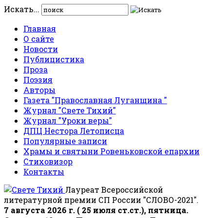
Искать...
Главная
О сайте
Новости
Публицистика
Проза
Поэзия
Авторы
Газета "Православная Луганщина "
Журнал "Свете Тихий"
Журнал "Уроки веры"
ДПЦ Нестора Летописца
Популярные записи
Храмы и святыни Ровеньковской епархии
Стиховизор
Контакты
Лауреат Всероссийской
литературной премии СП России "СЛОВО-2021".
7 августа 2026 г. ( 25 июля ст.ст.), пятница.