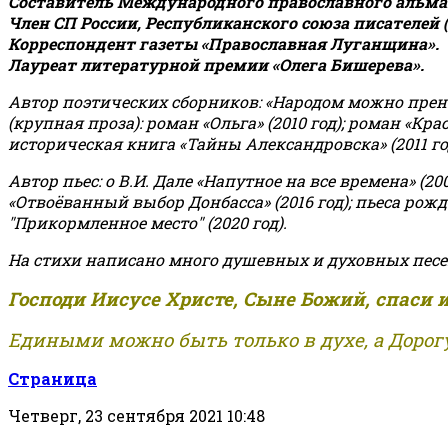
Составитель Международного православного альман
Член СП России, Республиканского союза писателей 
Корреспондент газеты «Православная Луганщина»
.
Лауреат литературной премии «Олега Бишерева».
Автор поэтических сборников: «Народом можно пренебре
(крупная проза): роман «Ольга» (2010 год); роман «Кр
историческая книга «Тайны Александровска» (2011 год);
Автор пьес: о В.И. Дале «Напутное на все времена» (200
«Отвоёванный выбор Донбасса» (2016 год); пьеса рожде
"Прикормленное место" (2020 год).
На стихи написано много душевных и духовных песе
Господи Иисусе Христе, Сыне Божий, спаси 
Едиными можно быть только в духе, а Дорогу
Страница
Четверг, 23 сентября 2021 10:48