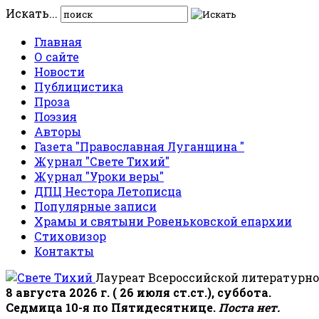
Искать...
Главная
О сайте
Новости
Публицистика
Проза
Поэзия
Авторы
Газета "Православная Луганщина "
Журнал "Свете Тихий"
Журнал "Уроки веры"
ДПЦ Нестора Летописца
Популярные записи
Храмы и святыни Ровеньковской епархии
Стиховизор
Контакты
Лауреат Всероссийской литературно
8 августа 2026 г. ( 26 июля ст.ст.), суббота.
Седмица 10-я по Пятидесятнице.
Поста нет.