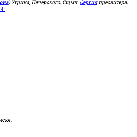
она
) Угрина, Печерского. Сщмч.
Сергия
пресвитера.
 4.
нске.