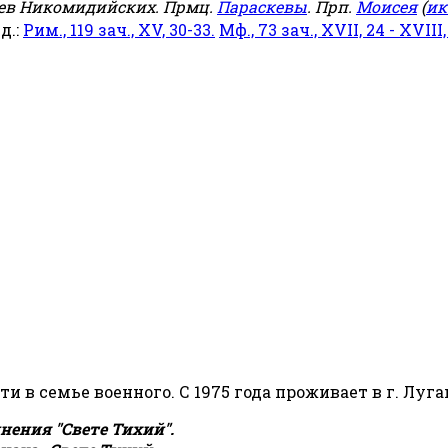
еев Никомидийских. Прмц.
Параскевы
. Прп.
Моисея
(
ик
яд.:
Рим., 119 зач., XV, 30-33.
Мф., 73 зач., XVII, 24 - XVIII,
сти в семье военного. С 1975 года проживает в г. Луга
ения "Свете Тихий".