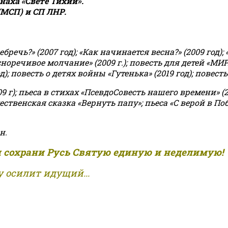
аха «Свете Тихий».
(МСП) и СП ЛНР.
чь?» (2007 год); «Как начинается весна?» (2009 год); 
асноречивое молчание» (2009 г.); повесть для детей «МИ
 повесть о детях войны «Гутенька» (2019 год); повесть 
9 г); пьеса в стихах «ПсевдоСовесть нашего времени» (201
ственская сказка «Вернуть папу»; пьеса «С верой в Поб
н.
и сохрани Русь Святую единую и неделимую!
 осилит идущий...