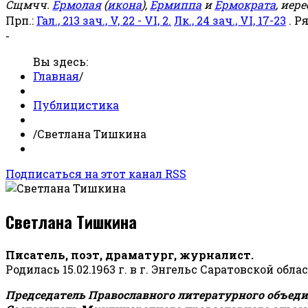
Сщмчч.
Ермолая
(
икона
),
Ермиппа
и
Ермократа
, иер
Прп.:
Гал., 213 зач., V, 22 - VI, 2.
Лк., 24 зач., VI, 17-23
. Р
-
Вы здесь:
Главная
/
Публицистика
/
Светлана Тишкина
Подписаться на этот канал RSS
Светлана Тишкина
Писатель, поэт, драматург, журналист.
Родилась 15.02.1963 г. в г. Энгельс Саратовской обла
Председатель Православного литературного объедин