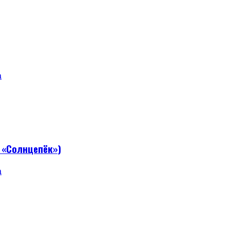
а
 «Солнцепёк»)
а