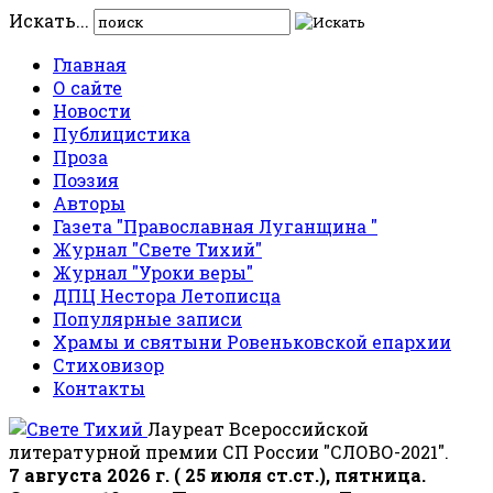
Искать...
Главная
О сайте
Новости
Публицистика
Проза
Поэзия
Авторы
Газета "Православная Луганщина "
Журнал "Свете Тихий"
Журнал "Уроки веры"
ДПЦ Нестора Летописца
Популярные записи
Храмы и святыни Ровеньковской епархии
Стиховизор
Контакты
Лауреат Всероссийской
литературной премии СП России "СЛОВО-2021".
7 августа 2026 г. ( 25 июля ст.ст.), пятница.