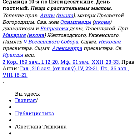
Седмица 10-я по Пятидесятнице. День
постный.
Пища с растительным маслом.
Успение прав.
Анны
(
икона
), матери Пресвятой
Богородицы. Свв. жен
Олимпиады
(
икона
)
диакониссы и
Евпраксии
девы, Тавеннской. Прп.
Макария
(
икона
) Желтоводского, Унженского.
Память
V Вселенского Собора
. Сщмч.
Николая
пресвитера. Сщмч.
Александра
пресвитера. Св.
Ираиды
исп.
2 Кор., 169 зач., I, 12-20.
Мф., 91 зач., XXII, 23-33.
Прав.
Анны:
Гал., 210 зач. (от полу́), IV, 22-31.
Лк., 36 зач.,
VIII, 16-21.
-
Вы здесь:
Главная
/
Публицистика
/
Светлана Тишкина