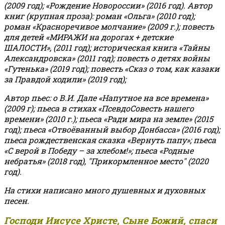
(2009 год); «Рождение Новороссии» (2016 год).
Автор
книг (крупная проза): роман «Ольга» (2010 год);
роман «Красноречивое молчание» (2009 г.); повесть
для детей «МИРАЖИ на дорогах + детские
ШАЛОСТИ», (2011 год); историческая книга «Тайны
Александровска» (2011 год); повесть о детях войны
«Гутенька» (2019 год); повесть «Сказ о том, как казаки
за Правдой ходили» (2019 год);
Автор пьес: о В.И. Дале «Напутное на все времена»
(2009 г); пьеса в стихах «ПсевдоСовесть нашего
времени» (2010 г.); пьеса «Ради мира на земле» (2015
год); пьеса «Отвоёванный выбор Донбасса» (2016 год);
пьеса рождественская сказка «Вернуть папу»; пьеса
«С верой в Победу – за хлебом!»
;
пьеса «Родные
небратья» (2018 год), "Прикормленное место" (2020
год).
На стихи написано много душевных и духовных
песен.
Господи Иисусе Христе, Сыне Божий, спаси