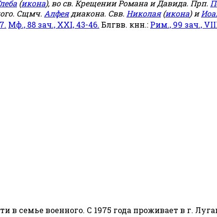
леба
(
икона
), во св. Крещении Романа и Давида. Прп.
П
ого. Сщмч.
Алфея
диакона. Свв.
Николая
(
икона
) и
Иоа
7.
Мф., 88 зач., XXI, 43-46.
Блгвв. кнн.:
Рим., 99 зач., VIII
сти в семье военного. С 1975 года проживает в г. Луга