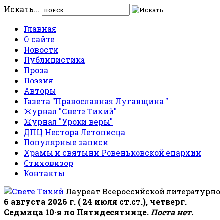
Искать...
Главная
О сайте
Новости
Публицистика
Проза
Поэзия
Авторы
Газета "Православная Луганщина "
Журнал "Свете Тихий"
Журнал "Уроки веры"
ДПЦ Нестора Летописца
Популярные записи
Храмы и святыни Ровеньковской епархии
Стиховизор
Контакты
Лауреат Всероссийской литературно
6 августа 2026 г. ( 24 июля ст.ст.), четверг.
Седмица 10-я по Пятидесятнице.
Поста нет.