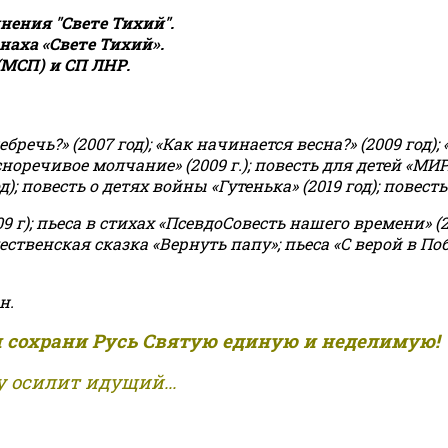
ения "Свете Тихий".
аха «Свете Тихий».
(МСП) и СП ЛНР.
чь?» (2007 год); «Как начинается весна?» (2009 год); 
асноречивое молчание» (2009 г.); повесть для детей «МИ
 повесть о детях войны «Гутенька» (2019 год); повесть 
9 г); пьеса в стихах «ПсевдоСовесть нашего времени» (201
ственская сказка «Вернуть папу»; пьеса «С верой в Поб
н.
и сохрани Русь Святую единую и неделимую!
 осилит идущий...