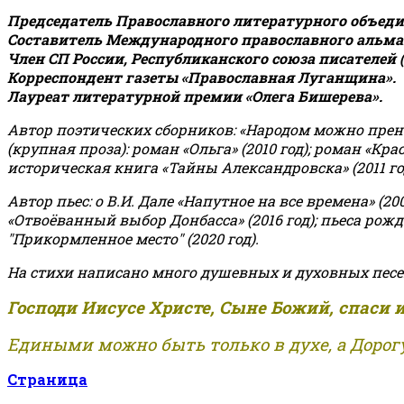
Председатель Православного литературного объедин
Составитель Международного православного альман
Член СП России, Республиканского союза писателей 
Корреспондент газеты «Православная Луганщина»
.
Лауреат литературной премии «Олега Бишерева».
Автор поэтических сборников: «Народом можно пренебре
(крупная проза): роман «Ольга» (2010 год); роман «Кр
историческая книга «Тайны Александровска» (2011 год);
Автор пьес: о В.И. Дале «Напутное на все времена» (200
«Отвоёванный выбор Донбасса» (2016 год); пьеса рожде
"Прикормленное место" (2020 год).
На стихи написано много душевных и духовных песе
Господи Иисусе Христе, Сыне Божий, спаси 
Едиными можно быть только в духе, а Дорогу
Страница