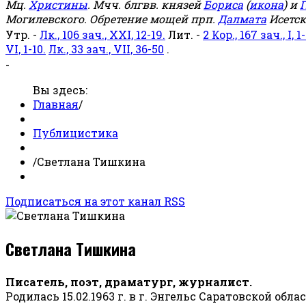
Мц.
Христины
. Мчч. блгвв. князей
Бориса
(
икона
) и
Г
Могилевского. Обретение мощей прп.
Далмата
Исетск
Утр. -
Лк., 106 зач., XXI, 12-19.
Лит. -
2 Кор., 167 зач., I, 1-
VI, 1-10.
Лк., 33 зач., VII, 36-50
.
-
Вы здесь:
Главная
/
Публицистика
/
Светлана Тишкина
Подписаться на этот канал RSS
Светлана Тишкина
Писатель, поэт, драматург, журналист.
Родилась 15.02.1963 г. в г. Энгельс Саратовской обла