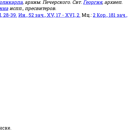
оликарпа
, архим. Печерского. Свт.
Георгия
, архиеп.
нна
испп., пресвитеров.
, 28-39.
Ин., 52 зач., XV, 17 - XVI, 2.
Мц.:
2 Кор., 181 зач.,
нске.