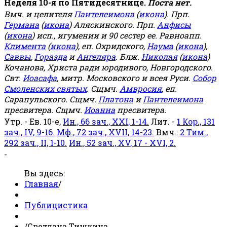
Неделя 10-я по Пятидесятнице.
Поста нет.
Вмч. и целителя
Пантелеимона
(
икона
). Прп.
Германа
(
икона
) Аляскинского. Прп.
Анфисы
(
икона
) исп., игумении и 90 сестер ее. Равноапп.
Климента
(
икона
), еп. Охридского,
Наума
(
икона
),
Саввы
,
Горазда
и
Ангеляра
. Блж.
Николая
(
икона
)
Кочанова, Христа ради юродивого, Новгородского.
Свт.
Иоасафа
, митр. Московского и всея Руси.
Собор
Смоленских святых
. Сщмч.
Амвросия
, еп.
Сарапульского. Сщмч.
Платона
и
Пантелеимона
пресвитера. Сщмч.
Иоанна
пресвитера.
Утр. - Ев. 10-е,
Ин., 66 зач., XXI, 1-14.
Лит. -
1 Кор., 131
зач., IV, 9-16.
Мф., 72 зач., XVII, 14-23.
Вмч.:
2 Тим.,
292 зач., II, 1-10.
Ин., 52 зач., XV, 17 - XVI, 2.
-
Вы здесь:
Главная
/
Публицистика
/
Светлана Тишкина