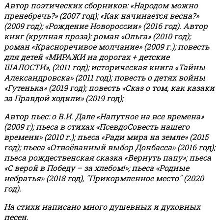
Автор поэтических сборников: «Народом можно
пренебречь?» (2007 год); «Как начинается весна?»
(2009 год); «Рождение Новороссии» (2016 год).
Автор
книг (крупная проза): роман «Ольга» (2010 год);
роман «Красноречивое молчание» (2009 г.); повесть
для детей «МИРАЖИ на дорогах + детские
ШАЛОСТИ», (2011 год); историческая книга «Тайны
Александровска» (2011 год); повесть о детях войны
«Гутенька» (2019 год); повесть «Сказ о том, как казаки
за Правдой ходили» (2019 год);
Автор пьес: о В.И. Дале «Напутное на все времена»
(2009 г); пьеса в стихах «ПсевдоСовесть нашего
времени» (2010 г.); пьеса «Ради мира на земле» (2015
год); пьеса «Отвоёванный выбор Донбасса» (2016 год);
пьеса рождественская сказка «Вернуть папу»; пьеса
«С верой в Победу – за хлебом!»
;
пьеса «Родные
небратья» (2018 год), "Прикормленное место" (2020
год).
На стихи написано много душевных и духовных
песен.