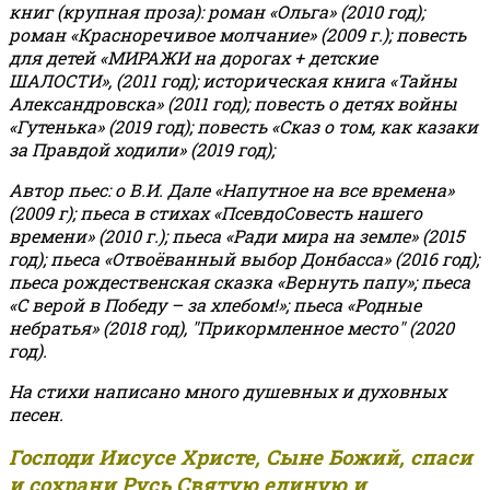
книг (крупная проза): роман «Ольга» (2010 год);
роман «Красноречивое молчание» (2009 г.); повесть
для детей «МИРАЖИ на дорогах + детские
ШАЛОСТИ», (2011 год); историческая книга «Тайны
Александровска» (2011 год); повесть о детях войны
«Гутенька» (2019 год); повесть «Сказ о том, как казаки
за Правдой ходили» (2019 год);
Автор пьес: о В.И. Дале «Напутное на все времена»
(2009 г); пьеса в стихах «ПсевдоСовесть нашего
времени» (2010 г.); пьеса «Ради мира на земле» (2015
год); пьеса «Отвоёванный выбор Донбасса» (2016 год);
пьеса рождественская сказка «Вернуть папу»; пьеса
«С верой в Победу – за хлебом!»
;
пьеса «Родные
небратья» (2018 год), "Прикормленное место" (2020
год).
На стихи написано много душевных и духовных
песен.
Господи Иисусе Христе, Сыне Божий, спаси
и сохрани Русь Святую единую и