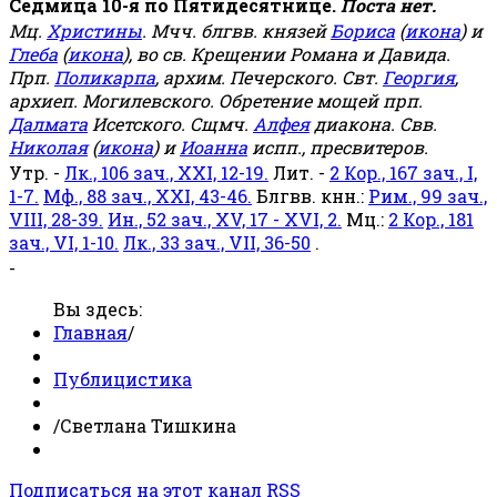
Седмица 10-я по Пятидесятнице.
Поста нет.
Мц.
Христины
. Мчч. блгвв. князей
Бориса
(
икона
) и
Глеба
(
икона
), во св. Крещении Романа и Давида.
Прп.
Поликарпа
, архим. Печерского. Свт.
Георгия
,
архиеп. Могилевского. Обретение мощей прп.
Далмата
Исетского. Сщмч.
Алфея
диакона. Свв.
Николая
(
икона
) и
Иоанна
испп., пресвитеров.
Утр. -
Лк., 106 зач., XXI, 12-19.
Лит. -
2 Кор., 167 зач., I,
1-7.
Мф., 88 зач., XXI, 43-46.
Блгвв. кнн.:
Рим., 99 зач.,
VIII, 28-39.
Ин., 52 зач., XV, 17 - XVI, 2.
Мц.:
2 Кор., 181
зач., VI, 1-10.
Лк., 33 зач., VII, 36-50
.
-
Вы здесь:
Главная
/
Публицистика
/
Светлана Тишкина
Подписаться на этот канал RSS