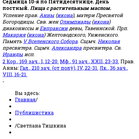
Седмица 10-я по Пятидесятнице. День
постный.
Пища с растительным маслом.
Успение прав.
Анны
(
икона
), матери Пресвятой
Богородицы. Свв. жен
Олимпиады
(
икона
)
диакониссы и
Евпраксии
девы, Тавеннской. Прп.
Макария
(
икона
) Желтоводского, Унженского.
Память
V Вселенского Собора
. Сщмч.
Николая
пресвитера. Сщмч.
Александра
пресвитера. Св.
Ираиды
исп.
2 Кор., 169 зач., I, 12-20.
Мф., 91 зач., XXII, 23-33.
Прав.
Анны:
Гал., 210 зач. (от полу́), IV, 22-31.
Лк., 36 зач.,
VIII, 16-21.
-
Вы здесь:
Главная
/
Публицистика
/
Светлана Тишкина