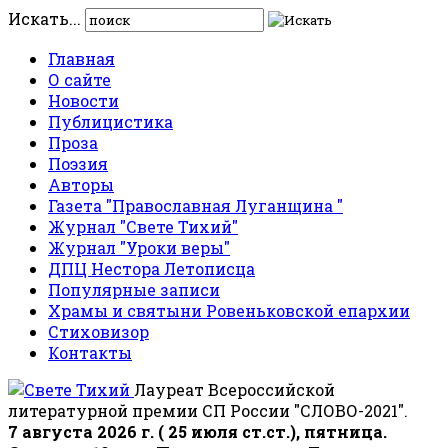
Искать...
Главная
О сайте
Новости
Публицистика
Проза
Поэзия
Авторы
Газета "Православная Луганщина "
Журнал "Свете Тихий"
Журнал "Уроки веры"
ДПЦ Нестора Летописца
Популярные записи
Храмы и святыни Ровеньковской епархии
Стиховизор
Контакты
Лауреат Всероссийской
литературной премии СП России "СЛОВО-2021".
7 августа 2026 г. ( 25 июля ст.ст.), пятница.