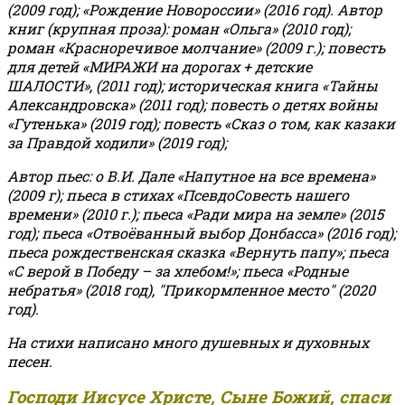
(2009 год); «Рождение Новороссии» (2016 год).
Автор
книг (крупная проза): роман «Ольга» (2010 год);
роман «Красноречивое молчание» (2009 г.); повесть
для детей «МИРАЖИ на дорогах + детские
ШАЛОСТИ», (2011 год); историческая книга «Тайны
Александровска» (2011 год); повесть о детях войны
«Гутенька» (2019 год); повесть «Сказ о том, как казаки
за Правдой ходили» (2019 год);
Автор пьес: о В.И. Дале «Напутное на все времена»
(2009 г); пьеса в стихах «ПсевдоСовесть нашего
времени» (2010 г.); пьеса «Ради мира на земле» (2015
год); пьеса «Отвоёванный выбор Донбасса» (2016 год);
пьеса рождественская сказка «Вернуть папу»; пьеса
«С верой в Победу – за хлебом!»
;
пьеса «Родные
небратья» (2018 год), "Прикормленное место" (2020
год).
На стихи написано много душевных и духовных
песен.
Господи Иисусе Христе, Сыне Божий, спаси