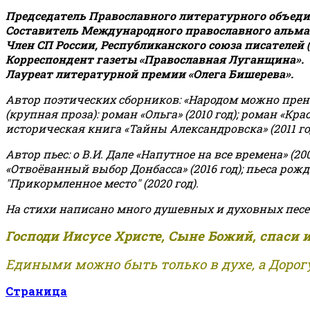
Председатель Православного литературного объедин
Составитель Международного православного альман
Член СП России, Республиканского союза писателей 
Корреспондент газеты «Православная Луганщина»
.
Лауреат литературной премии «Олега Бишерева».
Автор поэтических сборников: «Народом можно пренебре
(крупная проза): роман «Ольга» (2010 год); роман «Кр
историческая книга «Тайны Александровска» (2011 год);
Автор пьес: о В.И. Дале «Напутное на все времена» (200
«Отвоёванный выбор Донбасса» (2016 год); пьеса рожде
"Прикормленное место" (2020 год).
На стихи написано много душевных и духовных песе
Господи Иисусе Христе, Сыне Божий, спаси 
Едиными можно быть только в духе, а Дорогу
Страница