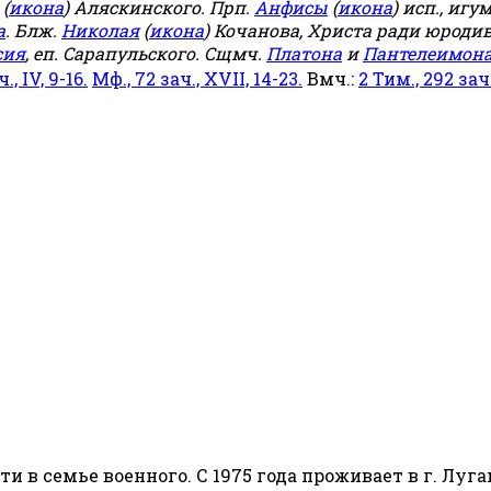
(
икона
) Аляскинского. Прп.
Анфисы
(
икона
) исп., игу
а
. Блж.
Николая
(
икона
) Кочанова, Христа ради юродив
сия
, еп. Сарапульского. Сщмч.
Платона
и
Пантелеимон
ч., IV, 9-16.
Мф., 72 зач., XVII, 14-23.
Вмч.:
2 Тим., 292 зач.,
сти в семье военного. С 1975 года проживает в г. Луга