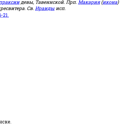
праксии
девы, Тавеннской. Прп.
Макария
(
икона
)
ресвитера. Св.
Ираиды
исп.
6-21.
нске.