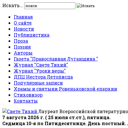
Искать...
Главная
О сайте
Новости
Публицистика
Проза
Поэзия
Авторы
Газета "Православная Луганщина "
Журнал "Свете Тихий"
Журнал "Уроки веры"
ДПЦ Нестора Летописца
Популярные записи
Храмы и святыни Ровеньковской епархии
Стиховизор
Контакты
Лауреат Всероссийской литературно
7 августа 2026 г. ( 25 июля ст.ст.), пятница.
Седмица 10-я по Пятидесятнице. День постный.