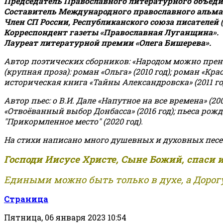
Председатель Православного литературного объедин
Составитель Международного православного альман
Член СП России, Республиканского союза писателей 
Корреспондент газеты «Православная Луганщина»
.
Лауреат литературной премии «Олега Бишерева».
Автор поэтических сборников: «Народом можно пренебре
(крупная проза): роман «Ольга» (2010 год); роман «Кр
историческая книга «Тайны Александровска» (2011 год);
Автор пьес: о В.И. Дале «Напутное на все времена» (200
«Отвоёванный выбор Донбасса» (2016 год); пьеса рожде
"Прикормленное место" (2020 год).
На стихи написано много душевных и духовных песе
Господи Иисусе Христе, Сыне Божий, спаси 
Едиными можно быть только в духе, а Дорогу
Страница
Пятница, 06 января 2023 10:54