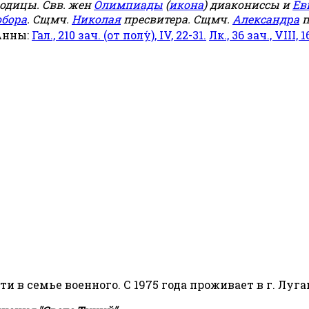
родицы. Свв. жен
Олимпиады
(
икона
) диакониссы и
Ев
обора
. Сщмч.
Николая
пресвитера. Сщмч.
Александра
п
Анны:
Гал., 210 зач. (от полу́), IV, 22-31.
Лк., 36 зач., VIII, 1
сти в семье военного. С 1975 года проживает в г. Луга