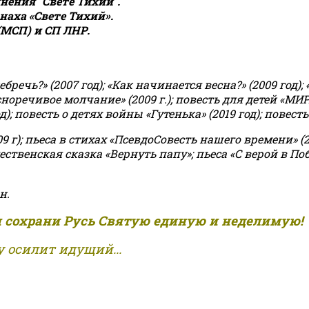
ения "Свете Тихий".
аха «Свете Тихий».
(МСП) и СП ЛНР.
чь?» (2007 год); «Как начинается весна?» (2009 год); 
асноречивое молчание» (2009 г.); повесть для детей «МИ
 повесть о детях войны «Гутенька» (2019 год); повесть 
9 г); пьеса в стихах «ПсевдоСовесть нашего времени» (201
ственская сказка «Вернуть папу»; пьеса «С верой в Поб
н.
и сохрани Русь Святую единую и неделимую!
 осилит идущий...