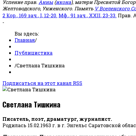
Успение прав.
Анны
(
икона
), матери Пресвятой Бого
Желтоводского, Унженского. Память
V Вселенского С
2 Кор., 169 зач., I, 12-20.
Мф., 91 зач., XXII, 23-33.
Прав. 
-
Вы здесь:
Главная
/
Публицистика
/
Светлана Тишкина
Подписаться на этот канал RSS
Светлана Тишкина
Писатель, поэт, драматург, журналист.
Родилась 15.02.1963 г. в г. Энгельс Саратовской обла