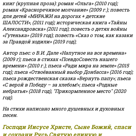
книг (крупная проза): роман «Ольга» (2010 год);
роман «Красноречивое молчание» (2009 г.); повесть
для детей «МИРАЖИ на дорогах + детские
ШАЛОСТИ», (2011 год); историческая книга «Тайны
Александровска» (2011 год); повесть о детях войны
«Гутенька» (2019 год); повесть «Сказ о том, как казаки
за Правдой ходили» (2019 год);
Автор пьес: о В.И. Дале «Напутное на все времена»
(2009 г); пьеса в стихах «ПсевдоСовесть нашего
времени» (2010 г.); пьеса «Ради мира на земле» (2015
год); пьеса «Отвоёванный выбор Донбасса» (2016 год);
пьеса рождественская сказка «Вернуть папу»; пьеса
«С верой в Победу – за хлебом!»
;
пьеса «Родные
небратья» (2018 год), "Прикормленное место" (2020
год).
На стихи написано много душевных и духовных
песен.
Господи Иисусе Христе, Сыне Божий, спаси
и сохрани Русь Святую единую и