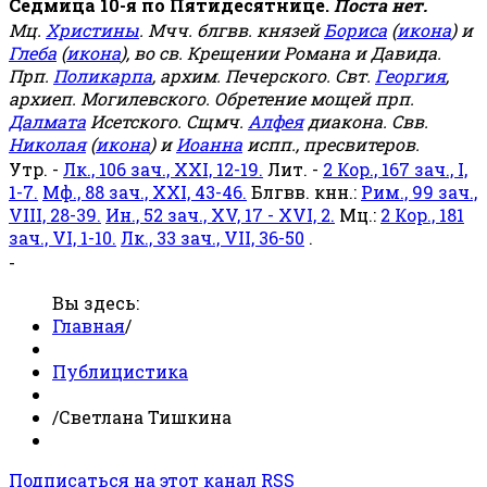
Седмица 10-я по Пятидесятнице.
Поста нет.
Мц.
Христины
. Мчч. блгвв. князей
Бориса
(
икона
) и
Глеба
(
икона
), во св. Крещении Романа и Давида.
Прп.
Поликарпа
, архим. Печерского. Свт.
Георгия
,
архиеп. Могилевского. Обретение мощей прп.
Далмата
Исетского. Сщмч.
Алфея
диакона. Свв.
Николая
(
икона
) и
Иоанна
испп., пресвитеров.
Утр. -
Лк., 106 зач., XXI, 12-19.
Лит. -
2 Кор., 167 зач., I,
1-7.
Мф., 88 зач., XXI, 43-46.
Блгвв. кнн.:
Рим., 99 зач.,
VIII, 28-39.
Ин., 52 зач., XV, 17 - XVI, 2.
Мц.:
2 Кор., 181
зач., VI, 1-10.
Лк., 33 зач., VII, 36-50
.
-
Вы здесь:
Главная
/
Публицистика
/
Светлана Тишкина
Подписаться на этот канал RSS