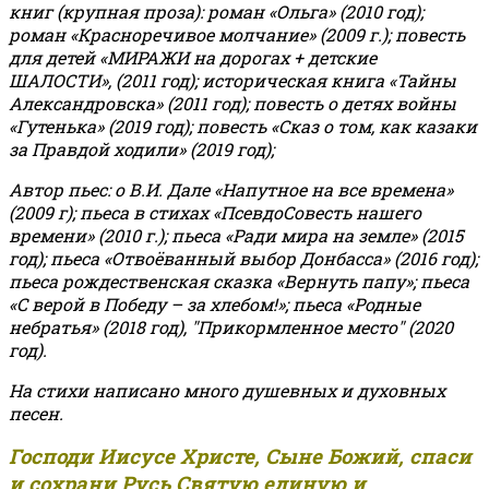
книг (крупная проза): роман «Ольга» (2010 год);
роман «Красноречивое молчание» (2009 г.); повесть
для детей «МИРАЖИ на дорогах + детские
ШАЛОСТИ», (2011 год); историческая книга «Тайны
Александровска» (2011 год); повесть о детях войны
«Гутенька» (2019 год); повесть «Сказ о том, как казаки
за Правдой ходили» (2019 год);
Автор пьес: о В.И. Дале «Напутное на все времена»
(2009 г); пьеса в стихах «ПсевдоСовесть нашего
времени» (2010 г.); пьеса «Ради мира на земле» (2015
год); пьеса «Отвоёванный выбор Донбасса» (2016 год);
пьеса рождественская сказка «Вернуть папу»; пьеса
«С верой в Победу – за хлебом!»
;
пьеса «Родные
небратья» (2018 год), "Прикормленное место" (2020
год).
На стихи написано много душевных и духовных
песен.
Господи Иисусе Христе, Сыне Божий, спаси
и сохрани Русь Святую единую и