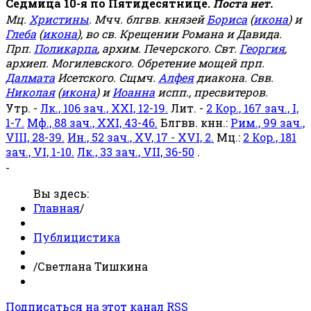
Седмица 10-я по Пятидесятнице.
Поста нет.
Мц.
Христины
. Мчч. блгвв. князей
Бориса
(
икона
) и
Глеба
(
икона
), во св. Крещении Романа и Давида.
Прп.
Поликарпа
, архим. Печерского. Свт.
Георгия
,
архиеп. Могилевского. Обретение мощей прп.
Далмата
Исетского. Сщмч.
Алфея
диакона. Свв.
Николая
(
икона
) и
Иоанна
испп., пресвитеров.
Утр. -
Лк., 106 зач., XXI, 12-19.
Лит. -
2 Кор., 167 зач., I,
1-7.
Мф., 88 зач., XXI, 43-46.
Блгвв. кнн.:
Рим., 99 зач.,
VIII, 28-39.
Ин., 52 зач., XV, 17 - XVI, 2.
Мц.:
2 Кор., 181
зач., VI, 1-10.
Лк., 33 зач., VII, 36-50
.
-
Вы здесь:
Главная
/
Публицистика
/
Светлана Тишкина
Подписаться на этот канал RSS