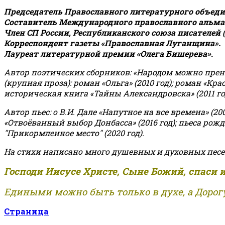
Председатель Православного литературного объедин
Составитель Международного православного альман
Член СП России, Республиканского союза писателей 
Корреспондент газеты «Православная Луганщина»
.
Лауреат литературной премии «Олега Бишерева».
Автор поэтических сборников: «Народом можно пренебре
(крупная проза): роман «Ольга» (2010 год); роман «Кр
историческая книга «Тайны Александровска» (2011 год);
Автор пьес: о В.И. Дале «Напутное на все времена» (200
«Отвоёванный выбор Донбасса» (2016 год); пьеса рожде
"Прикормленное место" (2020 год).
На стихи написано много душевных и духовных песе
Господи Иисусе Христе, Сыне Божий, спаси 
Едиными можно быть только в духе, а Дорогу
Страница