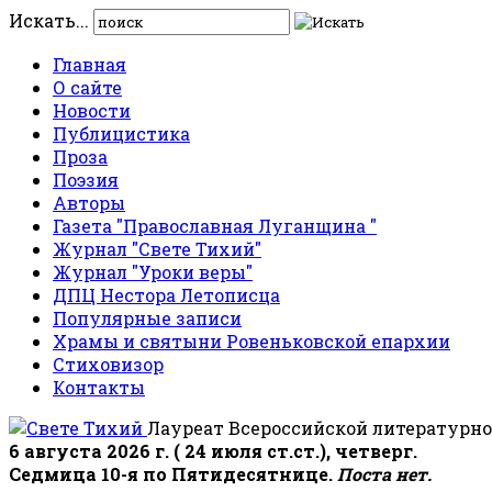
Искать...
Главная
О сайте
Новости
Публицистика
Проза
Поэзия
Авторы
Газета "Православная Луганщина "
Журнал "Свете Тихий"
Журнал "Уроки веры"
ДПЦ Нестора Летописца
Популярные записи
Храмы и святыни Ровеньковской епархии
Стиховизор
Контакты
Лауреат Всероссийской литературно
6 августа 2026 г. ( 24 июля ст.ст.), четверг.
Седмица 10-я по Пятидесятнице.
Поста нет.