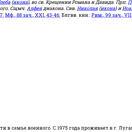
леба
(
икона
), во св. Крещении Романа и Давида. Прп.
П
ого. Сщмч.
Алфея
диакона. Свв.
Николая
(
икона
) и
Иоа
7.
Мф., 88 зач., XXI, 43-46.
Блгвв. кнн.:
Рим., 99 зач., VIII
сти в семье военного. С 1975 года проживает в г. Луга