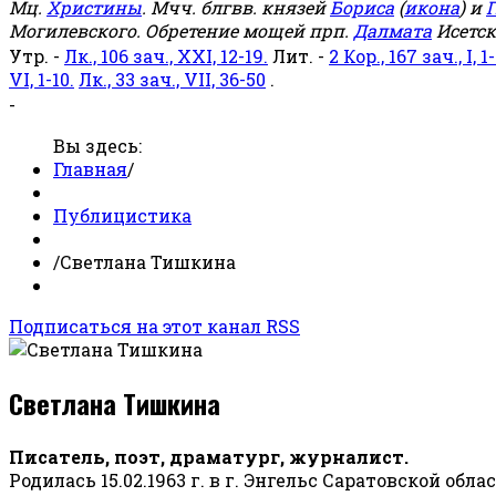
Мц.
Христины
. Мчч. блгвв. князей
Бориса
(
икона
) и
Г
Могилевского. Обретение мощей прп.
Далмата
Исетск
Утр. -
Лк., 106 зач., XXI, 12-19.
Лит. -
2 Кор., 167 зач., I, 1-
VI, 1-10.
Лк., 33 зач., VII, 36-50
.
-
Вы здесь:
Главная
/
Публицистика
/
Светлана Тишкина
Подписаться на этот канал RSS
Светлана Тишкина
Писатель, поэт, драматург, журналист.
Родилась 15.02.1963 г. в г. Энгельс Саратовской обла