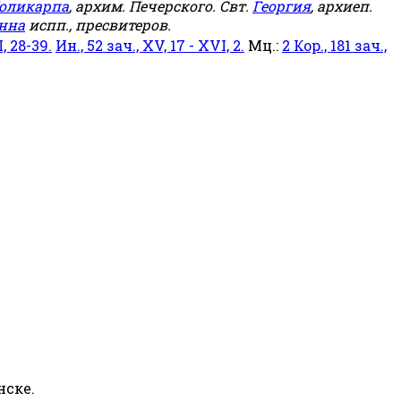
оликарпа
, архим. Печерского. Свт.
Георгия
, архиеп.
нна
испп., пресвитеров.
, 28-39.
Ин., 52 зач., XV, 17 - XVI, 2.
Мц.:
2 Кор., 181 зач.,
нске.