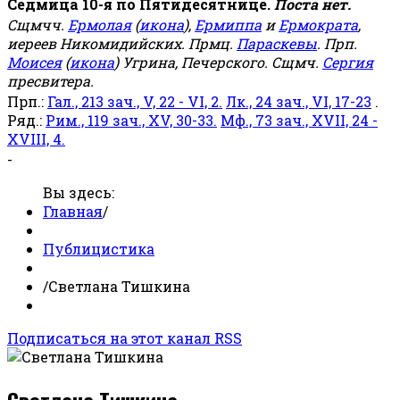
Седмица 10-я по Пятидесятнице.
Поста нет.
Сщмчч.
Ермолая
(
икона
),
Ермиппа
и
Ермократа
,
иереев Никомидийских. Прмц.
Параскевы
. Прп.
Моисея
(
икона
) Угрина, Печерского. Сщмч.
Сергия
пресвитера.
Прп.:
Гал., 213 зач., V, 22 - VI, 2.
Лк., 24 зач., VI, 17-23
.
Ряд.:
Рим., 119 зач., XV, 30-33.
Мф., 73 зач., XVII, 24 -
XVIII, 4.
-
Вы здесь:
Главная
/
Публицистика
/
Светлана Тишкина
Подписаться на этот канал RSS
Светлана Тишкина