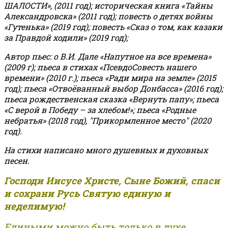
ШАЛОСТИ», (2011 год); историческая книга «Тайны
Александровска» (2011 год); повесть о детях войны
«Гутенька» (2019 год); повесть «Сказ о том, как казаки
за Правдой ходили» (2019 год);
Автор пьес: о В.И. Дале «Напутное на все времена»
(2009 г); пьеса в стихах «ПсевдоСовесть нашего
времени» (2010 г.); пьеса «Ради мира на земле» (2015
год); пьеса «Отвоёванный выбор Донбасса» (2016 год);
пьеса рождественская сказка «Вернуть папу»; пьеса
«С верой в Победу – за хлебом!»
;
пьеса «Родные
небратья» (2018 год), "Прикормленное место" (2020
год).
На стихи написано много душевных и духовных
песен.
Господи Иисусе Христе, Сыне Божий, спаси
и сохрани Русь Святую единую и
неделимую!
Едиными можно быть только в духе,