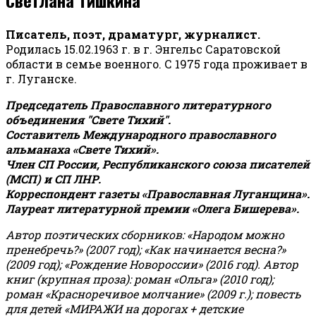
Писатель, поэт, драматург, журналист.
Родилась 15.02.1963 г. в г. Энгельс Саратовской
области в семье военного. С 1975 года проживает в
г. Луганске.
Председатель Православного литературного
объединения "Свете Тихий".
Составитель Международного православного
альманаха «Свете Тихий».
Член СП России, Республиканского союза писателей
(МСП) и СП ЛНР.
Корреспондент газеты «Православная Луганщина»
.
Лауреат литературной премии «Олега Бишерева».
Автор поэтических сборников: «Народом можно
пренебречь?» (2007 год); «Как начинается весна?»
(2009 год); «Рождение Новороссии» (2016 год).
Автор
книг (крупная проза): роман «Ольга» (2010 год);
роман «Красноречивое молчание» (2009 г.); повесть
для детей «МИРАЖИ на дорогах + детские