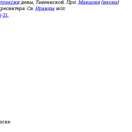
праксии
девы, Тавеннской. Прп.
Макария
(
икона
)
ресвитера. Св.
Ираиды
исп.
6-21.
нске.