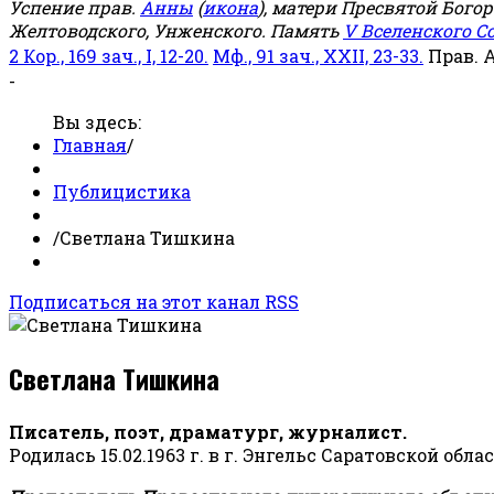
Успение прав.
Анны
(
икона
), матери Пресвятой Бого
Желтоводского, Унженского. Память
V Вселенского С
2 Кор., 169 зач., I, 12-20.
Мф., 91 зач., XXII, 23-33.
Прав. 
-
Вы здесь:
Главная
/
Публицистика
/
Светлана Тишкина
Подписаться на этот канал RSS
Светлана Тишкина
Писатель, поэт, драматург, журналист.
Родилась 15.02.1963 г. в г. Энгельс Саратовской обла