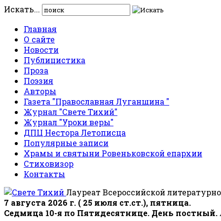
Искать...
Главная
О сайте
Новости
Публицистика
Проза
Поэзия
Авторы
Газета "Православная Луганщина "
Журнал "Свете Тихий"
Журнал "Уроки веры"
ДПЦ Нестора Летописца
Популярные записи
Храмы и святыни Ровеньковской епархии
Стиховизор
Контакты
Лауреат Всероссийской литературно
7 августа 2026 г. ( 25 июля ст.ст.), пятница.
Седмица 10-я по Пятидесятнице. День постный.