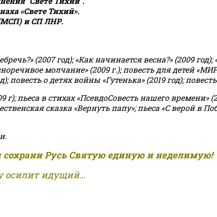
ения "Свете Тихий".
аха «Свете Тихий».
(МСП) и СП ЛНР.
чь?» (2007 год); «Как начинается весна?» (2009 год); 
асноречивое молчание» (2009 г.); повесть для детей «МИ
 повесть о детях войны «Гутенька» (2019 год); повесть 
9 г); пьеса в стихах «ПсевдоСовесть нашего времени» (201
ственская сказка «Вернуть папу»; пьеса «С верой в Поб
н.
и сохрани Русь Святую единую и неделимую!
 осилит идущий...