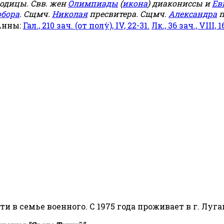
родицы. Свв. жен
Олимпиады
(
икона
) диакониссы и
Ев
обора
. Сщмч.
Николая
пресвитера. Сщмч.
Александра
п
Анны:
Гал., 210 зач. (от полу́), IV, 22-31.
Лк., 36 зач., VIII, 1
сти в семье военного. С 1975 года проживает в г. Луга