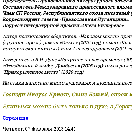
Председатель Православного литературного объедин
Составитель Международного православного альман
Член СП России, Республиканского союза писателей 
Корреспондент газеты «Православная Луганщина»
.
Лауреат литературной премии «Олега Бишерева».
Автор поэтических сборников: «Народом можно пренебре
(крупная проза): роман «Ольга» (2010 год); роман «Кр
историческая книга «Тайны Александровска» (2011 год);
Автор пьес: о В.И. Дале «Напутное на все времена» (200
«Отвоёванный выбор Донбасса» (2016 год); пьеса рожде
"Прикормленное место" (2020 год).
На стихи написано много душевных и духовных песе
Господи Иисусе Христе, Сыне Божий, спаси 
Едиными можно быть только в духе, а Дорогу
Страница
Четверг, 07 февраля 2013 14:41