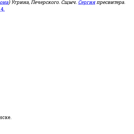
она
) Угрина, Печерского. Сщмч.
Сергия
пресвитера.
 4.
нске.