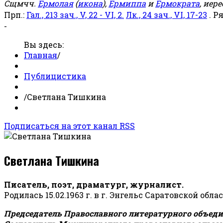
Сщмчч.
Ермолая
(
икона
),
Ермиппа
и
Ермократа
, иер
Прп.:
Гал., 213 зач., V, 22 - VI, 2.
Лк., 24 зач., VI, 17-23
. Р
-
Вы здесь:
Главная
/
Публицистика
/
Светлана Тишкина
Подписаться на этот канал RSS
Светлана Тишкина
Писатель, поэт, драматург, журналист.
Родилась 15.02.1963 г. в г. Энгельс Саратовской обла
Председатель Православного литературного объедин