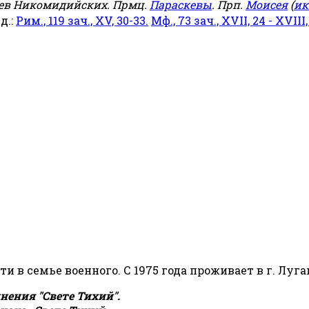
еев Никомидийских. Прмц.
Параскевы
. Прп.
Моисея
(
ик
яд.:
Рим., 119 зач., XV, 30-33.
Мф., 73 зач., XVII, 24 - XVIII,
сти в семье военного. С 1975 года проживает в г. Луга
ения "Свете Тихий".