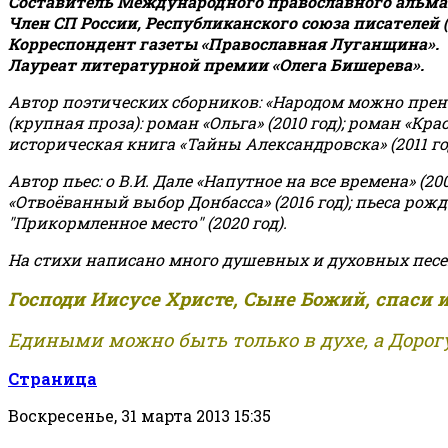
Составитель Международного православного альман
Член СП России, Республиканского союза писателей 
Корреспондент газеты «Православная Луганщина»
.
Лауреат литературной премии «Олега Бишерева».
Автор поэтических сборников: «Народом можно пренебре
(крупная проза): роман «Ольга» (2010 год); роман «Кр
историческая книга «Тайны Александровска» (2011 год);
Автор пьес: о В.И. Дале «Напутное на все времена» (200
«Отвоёванный выбор Донбасса» (2016 год); пьеса рожде
"Прикормленное место" (2020 год).
На стихи написано много душевных и духовных песе
Господи Иисусе Христе, Сыне Божий, спаси 
Едиными можно быть только в духе, а Дорогу
Страница
Воскресенье, 31 марта 2013 15:35