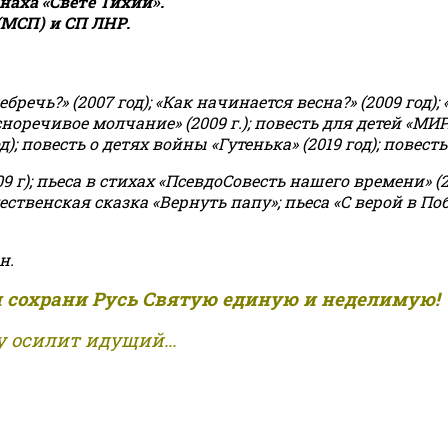
аха «Свете Тихий».
(МСП) и СП ЛНР.
чь?» (2007 год); «Как начинается весна?» (2009 год); 
асноречивое молчание» (2009 г.); повесть для детей «МИ
 повесть о детях войны «Гутенька» (2019 год); повесть 
9 г); пьеса в стихах «ПсевдоСовесть нашего времени» (201
ственская сказка «Вернуть папу»; пьеса «С верой в Поб
н.
и сохрани Русь Святую единую и неделимую!
 осилит идущий...