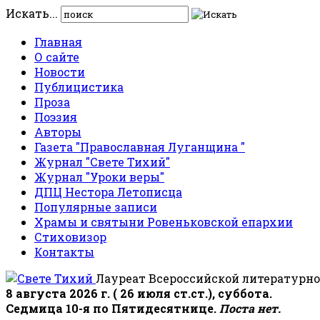
Искать...
Главная
О сайте
Новости
Публицистика
Проза
Поэзия
Авторы
Газета "Православная Луганщина "
Журнал "Свете Тихий"
Журнал "Уроки веры"
ДПЦ Нестора Летописца
Популярные записи
Храмы и святыни Ровеньковской епархии
Стиховизор
Контакты
Лауреат Всероссийской литературно
8 августа 2026 г. ( 26 июля ст.ст.), суббота.
Седмица 10-я по Пятидесятнице.
Поста нет.