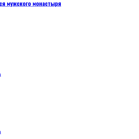
ся мужского монастыря
а
а