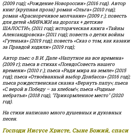
(2009 год); «Рождение Новороссии» (2016 год).
Автор
книг (крупная проза): роман «Ольга» (2010 год);
роман «Красноречивое молчание» (2009 г.); повесть
для детей «МИРАЖИ на дорогах + детские
ШАЛОСТИ», (2011 год); историческая книга «Тайны
Александровска» (2011 год); повесть о детях войны
«Гутенька» (2019 год); повесть «Сказ о том, как казаки
за Правдой ходили» (2019 год);
Автор пьес: о В.И. Дале «Напутное на все времена»
(2009 г); пьеса в стихах «ПсевдоСовесть нашего
времени» (2010 г.); пьеса «Ради мира на земле» (2015
год); пьеса «Отвоёванный выбор Донбасса» (2016 год);
пьеса рождественская сказка «Вернуть папу»; пьеса
«С верой в Победу – за хлебом!»
;
пьеса «Родные
небратья» (2018 год), "Прикормленное место" (2020
год).
На стихи написано много душевных и духовных
песен.
Господи Иисусе Христе, Сыне Божий, спаси