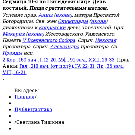
Седмица 10-я по Пятидесятнице. День
постный.
Пища с растительным маслом.
Успение прав.
Анны
(
икона
), матери Пресвятой
Богородицы. Свв. жен
Олимпиады
(
икона
)
диакониссы и
Евпраксии
девы, Тавеннской. Прп.
Макария
(
икона
) Желтоводского, Унженского.
Память
V Вселенского Собора
. Сщмч.
Николая
пресвитера. Сщмч.
Александра
пресвитера. Св.
Ираиды
исп.
2 Кор., 169 зач., I, 12-20.
Мф., 91 зач., XXII, 23-33.
Прав.
Анны:
Гал., 210 зач. (от полу́), IV, 22-31.
Лк., 36 зач.,
VIII, 16-21.
-
Вы здесь:
Главная
/
Публицистика
/
Светлана Тишкина