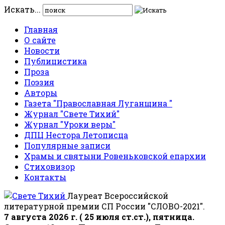
Искать...
Главная
О сайте
Новости
Публицистика
Проза
Поэзия
Авторы
Газета "Православная Луганщина "
Журнал "Свете Тихий"
Журнал "Уроки веры"
ДПЦ Нестора Летописца
Популярные записи
Храмы и святыни Ровеньковской епархии
Стиховизор
Контакты
Лауреат Всероссийской
литературной премии СП России "СЛОВО-2021".
7 августа 2026 г. ( 25 июля ст.ст.), пятница.