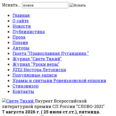
Искать...
Главная
О сайте
Новости
Публицистика
Проза
Поэзия
Авторы
Газета "Православная Луганщина "
Журнал "Свете Тихий"
Журнал "Уроки веры"
ДПЦ Нестора Летописца
Популярные записи
Храмы и святыни Ровеньковской епархии
Стиховизор
Контакты
Лауреат Всероссийской
литературной премии СП России "СЛОВО-2021".
7 августа 2026 г. ( 25 июля ст.ст.), пятница.