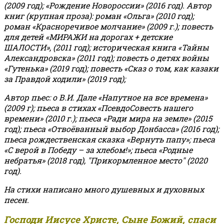
(2009 год); «Рождение Новороссии» (2016 год).
Автор
книг (крупная проза): роман «Ольга» (2010 год);
роман «Красноречивое молчание» (2009 г.); повесть
для детей «МИРАЖИ на дорогах + детские
ШАЛОСТИ», (2011 год); историческая книга «Тайны
Александровска» (2011 год); повесть о детях войны
«Гутенька» (2019 год); повесть «Сказ о том, как казаки
за Правдой ходили» (2019 год);
Автор пьес: о В.И. Дале «Напутное на все времена»
(2009 г); пьеса в стихах «ПсевдоСовесть нашего
времени» (2010 г.); пьеса «Ради мира на земле» (2015
год); пьеса «Отвоёванный выбор Донбасса» (2016 год);
пьеса рождественская сказка «Вернуть папу»; пьеса
«С верой в Победу – за хлебом!»
;
пьеса «Родные
небратья» (2018 год), "Прикормленное место" (2020
год).
На стихи написано много душевных и духовных
песен.
Господи Иисусе Христе, Сыне Божий, спаси