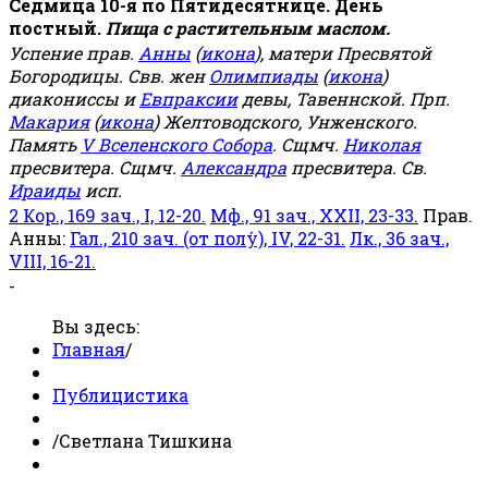
Седмица 10-я по Пятидесятнице. День
постный.
Пища с растительным маслом.
Успение прав.
Анны
(
икона
), матери Пресвятой
Богородицы. Свв. жен
Олимпиады
(
икона
)
диакониссы и
Евпраксии
девы, Тавеннской. Прп.
Макария
(
икона
) Желтоводского, Унженского.
Память
V Вселенского Собора
. Сщмч.
Николая
пресвитера. Сщмч.
Александра
пресвитера. Св.
Ираиды
исп.
2 Кор., 169 зач., I, 12-20.
Мф., 91 зач., XXII, 23-33.
Прав.
Анны:
Гал., 210 зач. (от полу́), IV, 22-31.
Лк., 36 зач.,
VIII, 16-21.
-
Вы здесь:
Главная
/
Публицистика
/
Светлана Тишкина