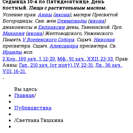
Седмица 10-я по Пятидесятнице. День
постный.
Пища с растительным маслом.
Успение прав.
Анны
(
икона
), матери Пресвятой
Богородицы. Свв. жен
Олимпиады
(
икона
)
диакониссы и
Евпраксии
девы, Тавеннской. Прп.
Макария
(
икона
) Желтоводского, Унженского.
Память
V Вселенского Собора
. Сщмч.
Николая
пресвитера. Сщмч.
Александра
пресвитера. Св.
Ираиды
исп.
2 Кор., 169 зач., I, 12-20.
Мф., 91 зач., XXII, 23-33.
Прав.
Анны:
Гал., 210 зач. (от полу́), IV, 22-31.
Лк., 36 зач.,
VIII, 16-21.
-
Вы здесь:
Главная
/
Публицистика
/
Светлана Тишкина