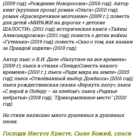
(2009 год); «Рождение Новороссии» (2016 год).
Автор
книг (крупная проза): роман «Ольга» (2010 год);
роман «Красноречивое молчание» (2009 г.); повесть
для детей «МИРАЖИ на дорогах + детские
ШАЛОСТИ», (2011 год); историческая книга «Тайны
Александровска» (2011 год); повесть о детях войны
«Гутенька» (2019 год); повесть «Сказ о том, как казаки
за Правдой ходили» (2019 год);
Автор пьес: о В.И. Дале «Напутное на все времена»
(2009 г); пьеса в стихах «ПсевдоСовесть нашего
времени» (2010 г.); пьеса «Ради мира на земле» (2015
год); пьеса «Отвоёванный выбор Донбасса» (2016 год);
пьеса рождественская сказка «Вернуть папу»; пьеса
«С верой в Победу – за хлебом!»
;
пьеса «Родные
небратья» (2018 год), "Прикормленное место" (2020
год).
На стихи написано много душевных и духовных
песен.
Господи Иисусе Христе, Сыне Божий, спаси