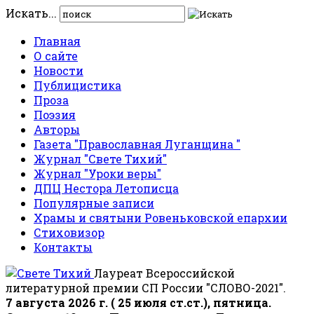
Искать...
Главная
О сайте
Новости
Публицистика
Проза
Поэзия
Авторы
Газета "Православная Луганщина "
Журнал "Свете Тихий"
Журнал "Уроки веры"
ДПЦ Нестора Летописца
Популярные записи
Храмы и святыни Ровеньковской епархии
Стиховизор
Контакты
Лауреат Всероссийской
литературной премии СП России "СЛОВО-2021".
7 августа 2026 г. ( 25 июля ст.ст.), пятница.