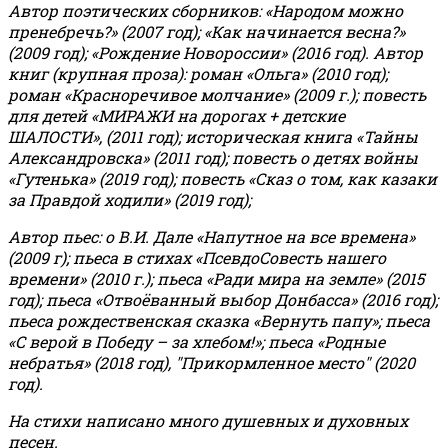
Автор поэтических сборников: «Народом можно
пренебречь?» (2007 год); «Как начинается весна?»
(2009 год); «Рождение Новороссии» (2016 год).
Автор
книг (крупная проза): роман «Ольга» (2010 год);
роман «Красноречивое молчание» (2009 г.); повесть
для детей «МИРАЖИ на дорогах + детские
ШАЛОСТИ», (2011 год); историческая книга «Тайны
Александровска» (2011 год); повесть о детях войны
«Гутенька» (2019 год); повесть «Сказ о том, как казаки
за Правдой ходили» (2019 год);
Автор пьес: о В.И. Дале «Напутное на все времена»
(2009 г); пьеса в стихах «ПсевдоСовесть нашего
времени» (2010 г.); пьеса «Ради мира на земле» (2015
год); пьеса «Отвоёванный выбор Донбасса» (2016 год);
пьеса рождественская сказка «Вернуть папу»; пьеса
«С верой в Победу – за хлебом!»
;
пьеса «Родные
небратья» (2018 год), "Прикормленное место" (2020
год).
На стихи написано много душевных и духовных
песен.