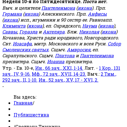
Неделя 10-я по Пятидесятнице.
Поста нет.
Вмч. и целителя
Пантелеимона
(
икона
). Прп.
Германа
(
икона
) Аляскинского. Прп.
Анфисы
(
икона
) исп., игумении и 90 сестер ее. Равноапп.
Климента
(
икона
), еп. Охридского,
Наума
(
икона
),
Саввы
,
Горазда
и
Ангеляра
. Блж.
Николая
(
икона
)
Кочанова, Христа ради юродивого, Новгородского.
Свт.
Иоасафа
, митр. Московского и всея Руси.
Собор
Смоленских святых
. Сщмч.
Амвросия
, еп.
Сарапульского. Сщмч.
Платона
и
Пантелеимона
пресвитера. Сщмч.
Иоанна
пресвитера.
Утр. - Ев. 10-е,
Ин., 66 зач., XXI, 1-14.
Лит. -
1 Кор., 131
зач., IV, 9-16.
Мф., 72 зач., XVII, 14-23.
Вмч.:
2 Тим.,
292 зач., II, 1-10.
Ин., 52 зач., XV, 17 - XVI, 2.
-
Вы здесь:
Главная
/
Публицистика
/
Светлана Тишкина