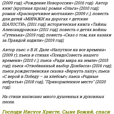
(2009 год); «Рождение Новороссии» (2016 год).
Автор
книг (крупная проза): роман «Ольга» (2010 год);
роман «Красноречивое молчание» (2009 г.); повесть
для детей «МИРАЖИ на дорогах + детские
ШАЛОСТИ», (2011 год); историческая книга «Тайны
Александровска» (2011 год); повесть о детях войны
«Гутенька» (2019 год); повесть «Сказ о том, как казаки
за Правдой ходили» (2019 год);
Автор пьес: о В.И. Дале «Напутное на все времена»
(2009 г); пьеса в стихах «ПсевдоСовесть нашего
времени» (2010 г.); пьеса «Ради мира на земле» (2015
год); пьеса «Отвоёванный выбор Донбасса» (2016 год);
пьеса рождественская сказка «Вернуть папу»; пьеса
«С верой в Победу – за хлебом!»
;
пьеса «Родные
небратья» (2018 год), "Прикормленное место" (2020
год).
На стихи написано много душевных и духовных
песен.
Господи Иисусе Христе, Сыне Божий, спаси