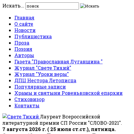
Искать...
Главная
О сайте
Новости
Публицистика
Проза
Поэзия
Авторы
Газета "Православная Луганщина "
Журнал "Свете Тихий"
Журнал "Уроки веры"
ДПЦ Нестора Летописца
Популярные записи
Храмы и святыни Ровеньковской епархии
Стиховизор
Контакты
Лауреат Всероссийской
литературной премии СП России "СЛОВО-2021".
7 августа 2026 г. ( 25 июля ст.ст.), пятница.