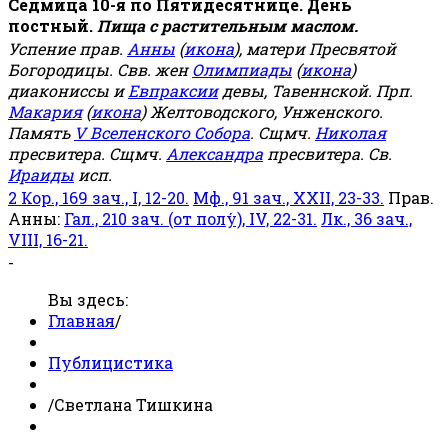
Седмица 10-я по Пятидесятнице. День
постный.
Пища с растительным маслом.
Успение прав.
Анны
(
икона
), матери Пресвятой
Богородицы. Свв. жен
Олимпиады
(
икона
)
диакониссы и
Евпраксии
девы, Тавеннской. Прп.
Макария
(
икона
) Желтоводского, Унженского.
Память
V Вселенского Собора
. Сщмч.
Николая
пресвитера. Сщмч.
Александра
пресвитера. Св.
Ираиды
исп.
2 Кор., 169 зач., I, 12-20.
Мф., 91 зач., XXII, 23-33.
Прав.
Анны:
Гал., 210 зач. (от полу́), IV, 22-31.
Лк., 36 зач.,
VIII, 16-21.
-
Вы здесь:
Главная
/
Публицистика
/
Светлана Тишкина