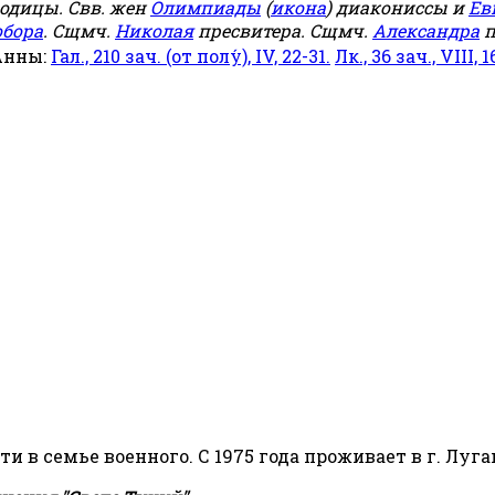
родицы. Свв. жен
Олимпиады
(
икона
) диакониссы и
Ев
обора
. Сщмч.
Николая
пресвитера. Сщмч.
Александра
п
Анны:
Гал., 210 зач. (от полу́), IV, 22-31.
Лк., 36 зач., VIII, 1
сти в семье военного. С 1975 года проживает в г. Луга