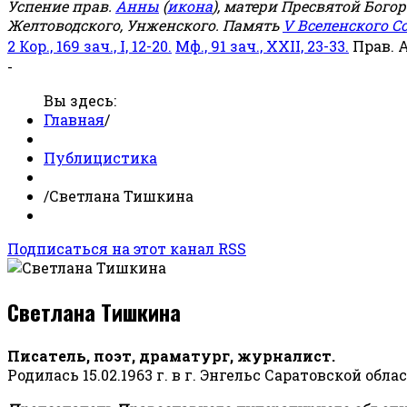
Успение прав.
Анны
(
икона
), матери Пресвятой Бого
Желтоводского, Унженского. Память
V Вселенского С
2 Кор., 169 зач., I, 12-20.
Мф., 91 зач., XXII, 23-33.
Прав. 
-
Вы здесь:
Главная
/
Публицистика
/
Светлана Тишкина
Подписаться на этот канал RSS
Светлана Тишкина
Писатель, поэт, драматург, журналист.
Родилась 15.02.1963 г. в г. Энгельс Саратовской обла