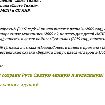
ения "Свете Тихий".
аха «Свете Тихий».
(МСП) и СП ЛНР.
чь?» (2007 год); «Как начинается весна?» (2009 год); 
асноречивое молчание» (2009 г.); повесть для детей «МИ
 повесть о детях войны «Гутенька» (2019 год); повесть 
9 г); пьеса в стихах «ПсевдоСовесть нашего времени» (201
ственская сказка «Вернуть папу»; пьеса «С верой в Поб
н.
и сохрани Русь Святую единую и неделимую!
 осилит идущий...