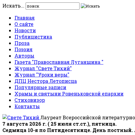
Искать...
Главная
О сайте
Новости
Публицистика
Проза
Поэзия
Авторы
Газета "Православная Луганщина "
Журнал "Свете Тихий"
Журнал "Уроки веры"
ДПЦ Нестора Летописца
Популярные записи
Храмы и святыни Ровеньковской епархии
Стиховизор
Контакты
Лауреат Всероссийской литературно
7 августа 2026 г. ( 25 июля ст.ст.), пятница.
Седмица 10-я по Пятидесятнице. День постный.