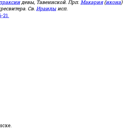
праксии
девы, Тавеннской. Прп.
Макария
(
икона
)
ресвитера. Св.
Ираиды
исп.
6-21.
нске.