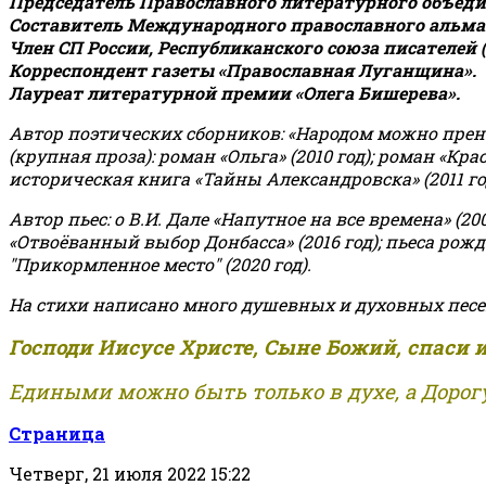
Председатель Православного литературного объедин
Составитель Международного православного альман
Член СП России, Республиканского союза писателей 
Корреспондент газеты «Православная Луганщина»
.
Лауреат литературной премии «Олега Бишерева».
Автор поэтических сборников: «Народом можно пренебре
(крупная проза): роман «Ольга» (2010 год); роман «Кр
историческая книга «Тайны Александровска» (2011 год);
Автор пьес: о В.И. Дале «Напутное на все времена» (200
«Отвоёванный выбор Донбасса» (2016 год); пьеса рожде
"Прикормленное место" (2020 год).
На стихи написано много душевных и духовных песе
Господи Иисусе Христе, Сыне Божий, спаси 
Едиными можно быть только в духе, а Дорогу
Страница
Четверг, 21 июля 2022 15:22