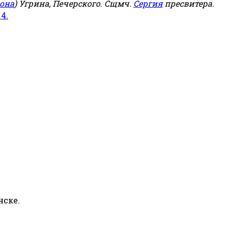
она
) Угрина, Печерского. Сщмч.
Сергия
пресвитера.
 4.
нске.