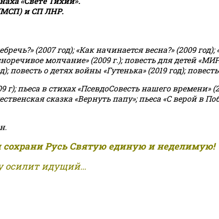
аха «Свете Тихий».
(МСП) и СП ЛНР.
чь?» (2007 год); «Как начинается весна?» (2009 год); 
асноречивое молчание» (2009 г.); повесть для детей «МИ
 повесть о детях войны «Гутенька» (2019 год); повесть 
9 г); пьеса в стихах «ПсевдоСовесть нашего времени» (201
ственская сказка «Вернуть папу»; пьеса «С верой в Поб
н.
и сохрани Русь Святую единую и неделимую!
 осилит идущий...