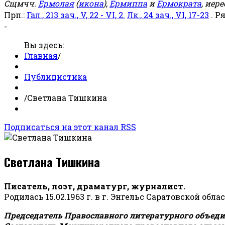
Сщмчч.
Ермолая
(
икона
),
Ермиппа
и
Ермократа
, иер
Прп.:
Гал., 213 зач., V, 22 - VI, 2.
Лк., 24 зач., VI, 17-23
. Р
-
Вы здесь:
Главная
/
Публицистика
/
Светлана Тишкина
Подписаться на этот канал RSS
Светлана Тишкина
Писатель, поэт, драматург, журналист.
Родилась 15.02.1963 г. в г. Энгельс Саратовской обла
Председатель Православного литературного объедин