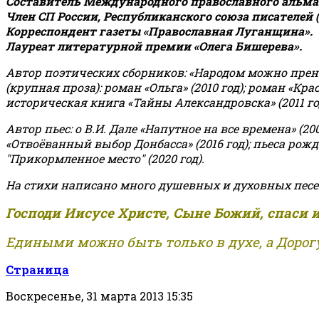
Составитель Международного православного альман
Член СП России, Республиканского союза писателей 
Корреспондент газеты «Православная Луганщина»
.
Лауреат литературной премии «Олега Бишерева».
Автор поэтических сборников: «Народом можно пренебре
(крупная проза): роман «Ольга» (2010 год); роман «Кр
историческая книга «Тайны Александровска» (2011 год);
Автор пьес: о В.И. Дале «Напутное на все времена» (200
«Отвоёванный выбор Донбасса» (2016 год); пьеса рожде
"Прикормленное место" (2020 год).
На стихи написано много душевных и духовных песе
Господи Иисусе Христе, Сыне Божий, спаси 
Едиными можно быть только в духе, а Дорогу
Страница
Воскресенье, 31 марта 2013 15:35