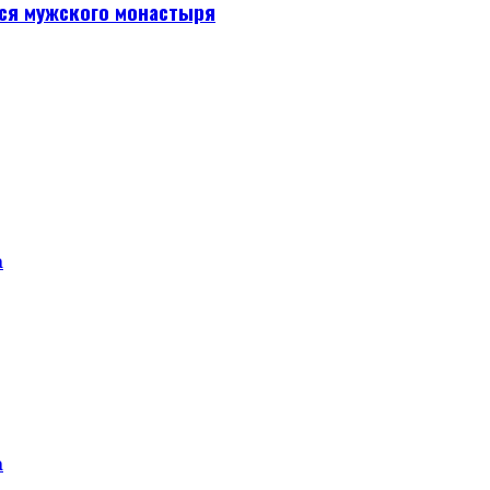
ся мужского монастыря
а
а