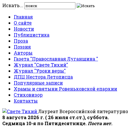
Искать...
Главная
О сайте
Новости
Публицистика
Проза
Поэзия
Авторы
Газета "Православная Луганщина "
Журнал "Свете Тихий"
Журнал "Уроки веры"
ДПЦ Нестора Летописца
Популярные записи
Храмы и святыни Ровеньковской епархии
Стиховизор
Контакты
Лауреат Всероссийской литературно
8 августа 2026 г. ( 26 июля ст.ст.), суббота.
Седмица 10-я по Пятидесятнице.
Поста нет.