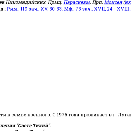
еев Никомидийских. Прмц.
Параскевы
. Прп.
Моисея
(
ик
яд.:
Рим., 119 зач., XV, 30-33.
Мф., 73 зач., XVII, 24 - XVIII,
сти в семье военного. С 1975 года проживает в г. Луга
ения "Свете Тихий".