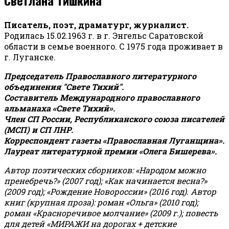
Писатель, поэт, драматург, журналист.
Родилась 15.02.1963 г. в г. Энгельс Саратовской
области в семье военного. С 1975 года проживает в
г. Луганске.
Председатель Православного литературного
объединения "Свете Тихий".
Составитель Международного православного
альманаха «Свете Тихий».
Член СП России, Республиканского союза писателей
(МСП) и СП ЛНР.
Корреспондент газеты «Православная Луганщина»
.
Лауреат литературной премии «Олега Бишерева».
Автор поэтических сборников: «Народом можно
пренебречь?» (2007 год); «Как начинается весна?»
(2009 год); «Рождение Новороссии» (2016 год).
Автор
книг (крупная проза): роман «Ольга» (2010 год);
роман «Красноречивое молчание» (2009 г.); повесть
для детей «МИРАЖИ на дорогах + детские