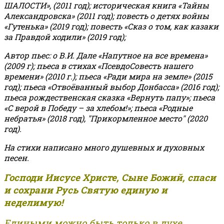
ШАЛОСТИ», (2011 год); историческая книга «Тайны
Александровска» (2011 год); повесть о детях войны
«Гутенька» (2019 год); повесть «Сказ о том, как казаки
за Правдой ходили» (2019 год);
Автор пьес: о В.И. Дале «Напутное на все времена»
(2009 г); пьеса в стихах «ПсевдоСовесть нашего
времени» (2010 г.); пьеса «Ради мира на земле» (2015
год); пьеса «Отвоёванный выбор Донбасса» (2016 год);
пьеса рождественская сказка «Вернуть папу»; пьеса
«С верой в Победу – за хлебом!»
;
пьеса «Родные
небратья» (2018 год), "Прикормленное место" (2020
год).
На стихи написано много душевных и духовных
песен.
Господи Иисусе Христе, Сыне Божий, спаси
и сохрани Русь Святую единую и
неделимую!
Едиными можно быть только в духе,