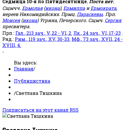
Седмица 10-я по Пятидесятнице.
Поста нет.
Сщмчч.
Ермолая
(
икона
),
Ермиппа
и
Ермократа
,
иереев Никомидийских. Прмц.
Параскевы
. Прп.
Моисея
(
икона
) Угрина, Печерского. Сщмч.
Сергия
пресвитера.
Прп.:
Гал., 213 зач., V, 22 - VI, 2.
Лк., 24 зач., VI, 17-23
.
Ряд.:
Рим., 119 зач., XV, 30-33.
Мф., 73 зач., XVII, 24 -
XVIII, 4.
-
Вы здесь:
Главная
/
Публицистика
/
Светлана Тишкина
Подписаться на этот канал RSS
Светлана Тишкина