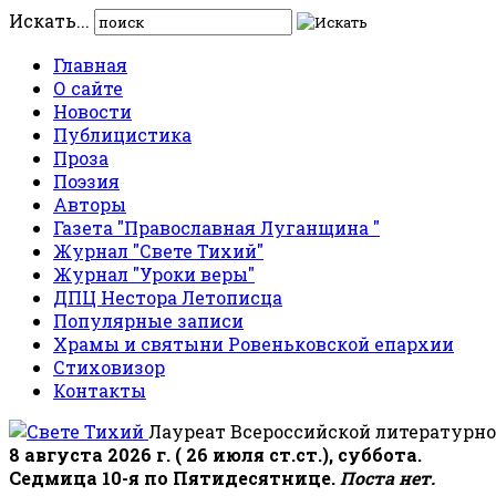
Искать...
Главная
О сайте
Новости
Публицистика
Проза
Поэзия
Авторы
Газета "Православная Луганщина "
Журнал "Свете Тихий"
Журнал "Уроки веры"
ДПЦ Нестора Летописца
Популярные записи
Храмы и святыни Ровеньковской епархии
Стиховизор
Контакты
Лауреат Всероссийской литературно
8 августа 2026 г. ( 26 июля ст.ст.), суббота.
Седмица 10-я по Пятидесятнице.
Поста нет.