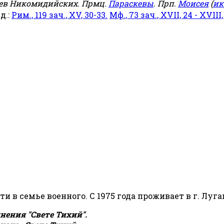
еев Никомидийских. Прмц.
Параскевы
. Прп.
Моисея
(
ик
яд.:
Рим., 119 зач., XV, 30-33.
Мф., 73 зач., XVII, 24 - XVIII,
сти в семье военного. С 1975 года проживает в г. Луга
ения "Свете Тихий".