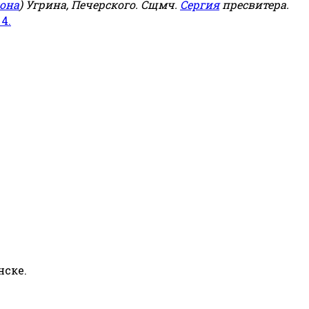
она
) Угрина, Печерского. Сщмч.
Сергия
пресвитера.
 4.
нске.