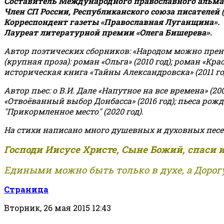
Составитель Международного православного альман
Член СП России, Республиканского союза писателей 
Корреспондент газеты «Православная Луганщина»
.
Лауреат литературной премии «Олега Бишерева».
Автор поэтических сборников: «Народом можно пренебре
(крупная проза): роман «Ольга» (2010 год); роман «Кр
историческая книга «Тайны Александровска» (2011 год);
Автор пьес: о В.И. Дале «Напутное на все времена» (200
«Отвоёванный выбор Донбасса» (2016 год); пьеса рожде
"Прикормленное место" (2020 год).
На стихи написано много душевных и духовных песе
Господи Иисусе Христе, Сыне Божий, спаси 
Едиными можно быть только в духе, а Дорогу
Страница
Вторник, 26 мая 2015 12:43