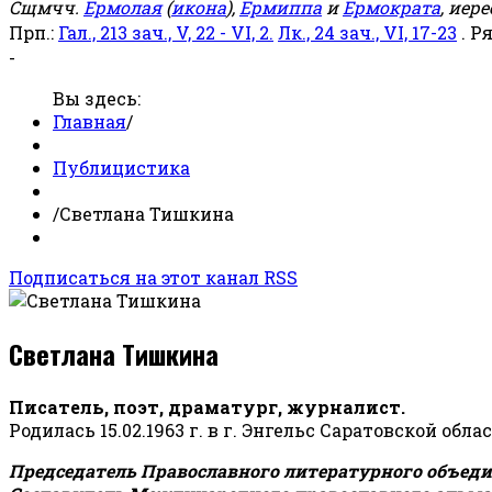
Сщмчч.
Ермолая
(
икона
),
Ермиппа
и
Ермократа
, иер
Прп.:
Гал., 213 зач., V, 22 - VI, 2.
Лк., 24 зач., VI, 17-23
. Р
-
Вы здесь:
Главная
/
Публицистика
/
Светлана Тишкина
Подписаться на этот канал RSS
Светлана Тишкина
Писатель, поэт, драматург, журналист.
Родилась 15.02.1963 г. в г. Энгельс Саратовской обла
Председатель Православного литературного объедин