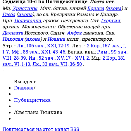
Седмица 10-я по Пятидесятнице.
Поста нет.
Мц.
Христины
. Мчч. блгвв. князей
Бориса
(
икона
) и
Глеба
(
икона
), во св. Крещении Романа и Давида.
Прп.
Поликарпа
, архим. Печерского. Свт.
Георгия
,
архиеп. Могилевского. Обретение мощей прп.
Далмата
Исетского. Сщмч.
Алфея
диакона. Свв.
Николая
(
икона
) и
Иоанна
испп., пресвитеров.
Утр. -
Лк., 106 зач., XXI, 12-19.
Лит. -
2 Кор., 167 зач., I,
1-7.
Мф., 88 зач., XXI, 43-46.
Блгвв. кнн.:
Рим., 99 зач.,
VIII, 28-39.
Ин., 52 зач., XV, 17 - XVI, 2.
Мц.:
2 Кор., 181
зач., VI, 1-10.
Лк., 33 зач., VII, 36-50
.
-
Вы здесь:
Главная
/
Публицистика
/
Светлана Тишкина
Подписаться на этот канал RSS