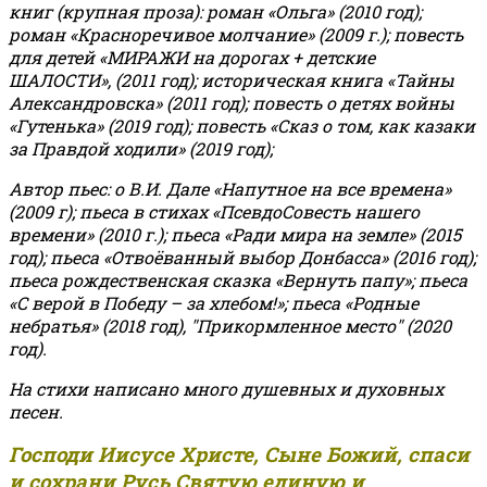
книг (крупная проза): роман «Ольга» (2010 год);
роман «Красноречивое молчание» (2009 г.); повесть
для детей «МИРАЖИ на дорогах + детские
ШАЛОСТИ», (2011 год); историческая книга «Тайны
Александровска» (2011 год); повесть о детях войны
«Гутенька» (2019 год); повесть «Сказ о том, как казаки
за Правдой ходили» (2019 год);
Автор пьес: о В.И. Дале «Напутное на все времена»
(2009 г); пьеса в стихах «ПсевдоСовесть нашего
времени» (2010 г.); пьеса «Ради мира на земле» (2015
год); пьеса «Отвоёванный выбор Донбасса» (2016 год);
пьеса рождественская сказка «Вернуть папу»; пьеса
«С верой в Победу – за хлебом!»
;
пьеса «Родные
небратья» (2018 год), "Прикормленное место" (2020
год).
На стихи написано много душевных и духовных
песен.
Господи Иисусе Христе, Сыне Божий, спаси
и сохрани Русь Святую единую и